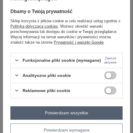
ecru
Dbamy o Twoją prywatność
Sklep korzysta z plików cookie w celu realizacji usług zgodnie z
Polityką dotyczącą cookies
. Możesz określić warunki
ZALOGUJ SIĘ I ZOBACZ CENĘ
przechowywania lub dostępu do cookie w Twojej przeglądarce.
Więcej informacji na temat warunków i prywatności można
znaleźć także na stronie
Prywatność i warunki Google
.
Masz pytanie? Chętnie pomożemy.
Zadzwoń
+48 601 547 740
Zadaj pytanie
Zawsze
Funkcjonalne pliki cookie (wymagane)
aktywne
skład materiału : 70% bawełna, 30% poliester
sposób prania : pranie w pralce w 30°C
Analityczne pliki cookie
Kod produktu
EM-KMPL-802.97P
Reklamowe pliki cookie
Marka
MY RED LIPS
wzór
urozmaicona faktura materiału
dominujący
Potwierdzam wszystkie
styl
casual
sportowy
długość
długa
wysokość w
wysoki
Potwierdzam wymagane