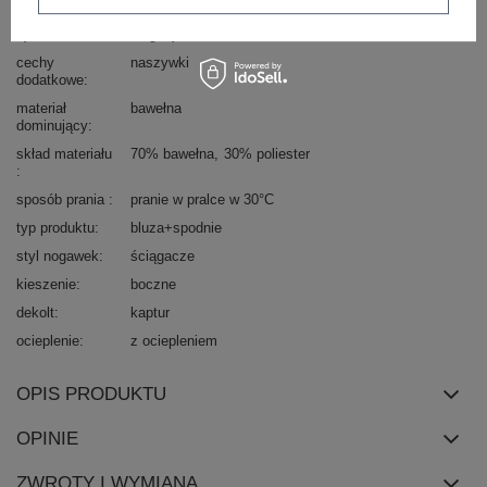
pasie
rękaw
długi rękaw
cechy
naszywki
dodatkowe
materiał
bawełna
dominujący
skład materiału
70% bawełna
30% poliester
sposób prania
pranie w pralce w 30°C
typ produktu
bluza+spodnie
styl nogawek
ściągacze
kieszenie
boczne
dekolt
kaptur
ocieplenie
z ociepleniem
OPIS PRODUKTU
OPINIE
ZWROTY I WYMIANA