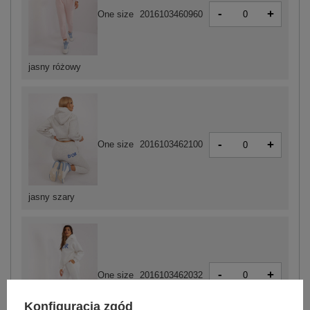
-
+
One size
2016103460960
jasny różowy
-
+
One size
2016103462100
jasny szary
-
+
One size
2016103462032
Konfiguracja zgód