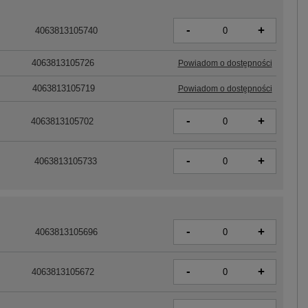
-
+
4063813105740
4063813105726
Powiadom o dostępności
4063813105719
Powiadom o dostępności
-
+
4063813105702
-
+
4063813105733
-
+
4063813105696
-
+
4063813105672