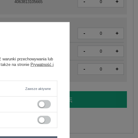
-
+
4063813105665
-
+
4063813105795
-
+
4063813105771
ć warunki przechowywania lub
 także na stronie
Prywatność i
-
+
4063813105764
Zawsze aktywne
LOGUJ SIĘ I ZOBACZ CENĘ
y.
Zadaj pytanie