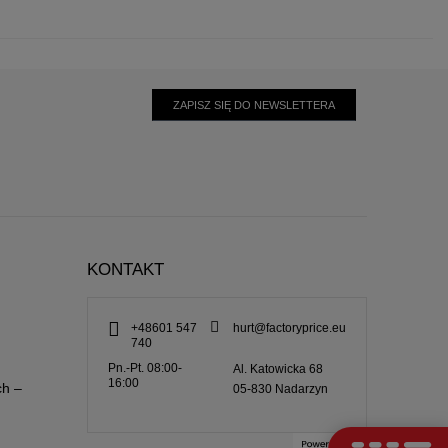
ZAPISZ SIĘ DO NEWSLETTERA
KONTAKT
+48601 547
hurt@factoryprice.eu
740
Pn.-Pt. 08:00-
Al. Katowicka 68
16:00
ch –
05-830
Nadarzyn