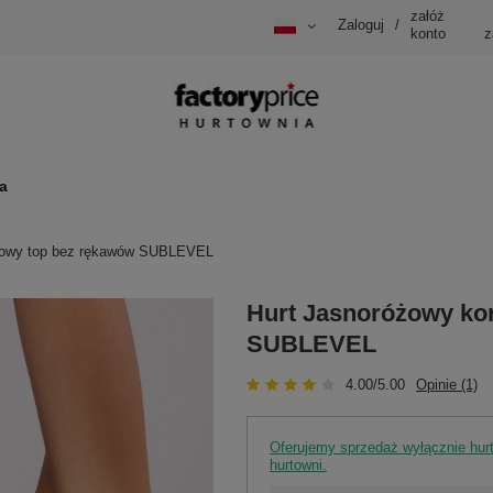
załóż
Zaloguj
/
konto
z
a
kowy top bez rękawów SUBLEVEL
Hurt Jasnoróżowy ko
SUBLEVEL
4.00/5.00
Opinie (1)
Oferujemy sprzedaż wyłącznie hu
hurtowni.