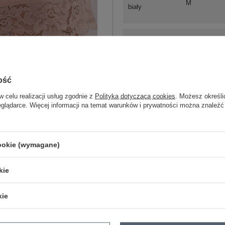
M
biały
XS
ość
S
w celu realizacji usług zgodnie z
Polityką dotyczącą cookies
. Możesz określi
eglądarce. Więcej informacji na temat warunków i prywatności można znaleźć
M
czarny
cookie (wymagane)
ZA
kie
Masz pytanie? Chętnie pomożem
kie
Zadzwoń
+48 601 547 740