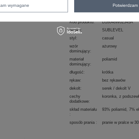
skład materiału : 93% poliamid, 7% el
dzam wymagane
Potwierdzam 
sposób prania : pranie w pralce w 30°
Kod produktu
D16048W02345A
Marka
SUBLEVEL
styl
casual
wzór
ażurowy
dominujący
materiał
poliamid
dominujący
długość
krótka
rękaw
bez rękawów
dekolt
serek / dekolt V
cechy
koronka
z podszew
dodatkowe
skład materiału
93% poliamid
7% e
sposób prania
pranie w pralce w 3