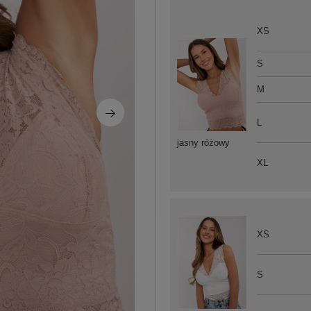
XS
S
M
L
jasny różowy
XL
XS
S