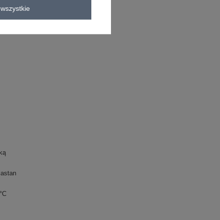
astan
wszystkie
C
ką
lastan
0°C