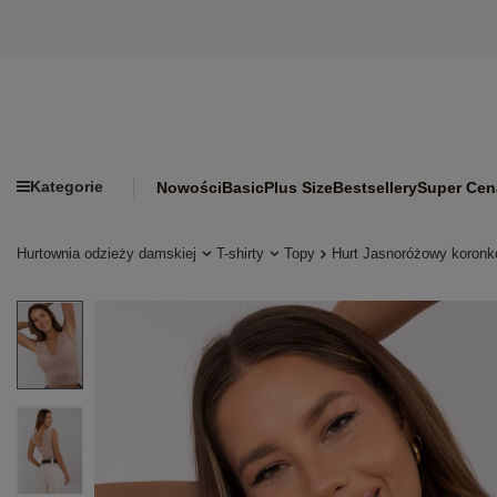
Kategorie
Nowości
Basic
Plus Size
Bestsellery
Super Cen
Hurtownia odzieży damskiej
T-shirty
Topy
Hurt Jasnoróżowy koron