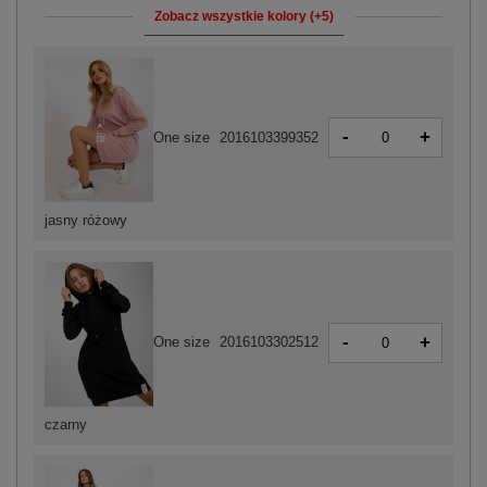
Zobacz wszystkie kolory (+5)
-
+
One size
2016103399352
jasny różowy
-
+
One size
2016103302512
czarny