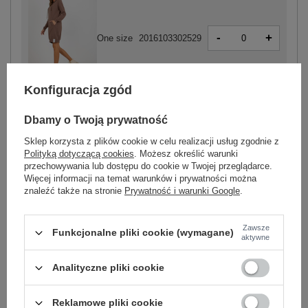
-
+
One size
2016103302529
Konfiguracja zgód
brązowy
Dbamy o Twoją prywatność
Sklep korzysta z plików cookie w celu realizacji usług zgodnie z
Polityką dotyczącą cookies
. Możesz określić warunki
-
przechowywania lub dostępu do cookie w Twojej przeglądarce.
+
One size
2016103305124
Więcej informacji na temat warunków i prywatności można
znaleźć także na stronie
Prywatność i warunki Google
.
camelowy
Zawsze
Funkcjonalne pliki cookie (wymagane)
aktywne
Zobacz wszystkie kolory (+5)
Analityczne pliki cookie
ZALOGUJ SIĘ I ZOBACZ CENĘ
Reklamowe pliki cookie