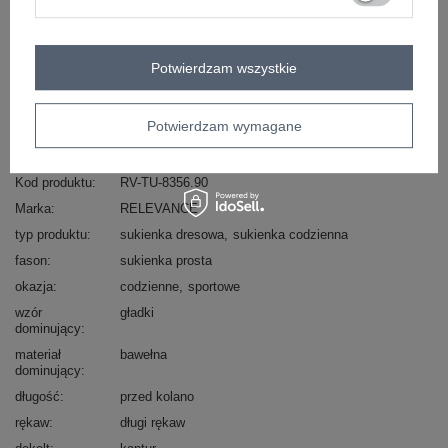
Masz pytanie? Chętnie pomożemy.
Potwierdzam wszystkie
Zadzwoń
+48 601 547 740
Zadaj pytanie
skład materiału : 90% bawełna , 10% elastan
Potwierdzam wymagane
sposób prania : pranie w pralce w 30°C
Kod produktu
RV-TU-8356.90
Marka
RELEVANCE
typ produktu
sukienka dresowa
sukienka codzienna
fason
sukienka prosta
okazja
codzienne
sportowe
wzór
gładki
dominujący
materiał
bawełna
dominujący
długość
przed kolano
rękaw
długi rękaw