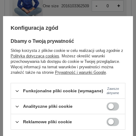
-
+
One size
2016103362509
Konfiguracja zgód
ciemny niebieski
Dbamy o Twoją prywatność
Sklep korzysta z plików cookie w celu realizacji usług zgodnie z
Polityką dotyczącą cookies
. Możesz określić warunki
przechowywania lub dostępu do cookie w Twojej przeglądarce.
-
+
One size
2016103362516
Więcej informacji na temat warunków i prywatności można
znaleźć także na stronie
Prywatność i warunki Google
.
czarny
Zawsze
Funkcjonalne pliki cookie (wymagane)
aktywne
Zobacz wszystkie kolory (+1)
Analityczne pliki cookie
Reklamowe pliki cookie
ZALOGUJ SIĘ I ZOBACZ CENĘ