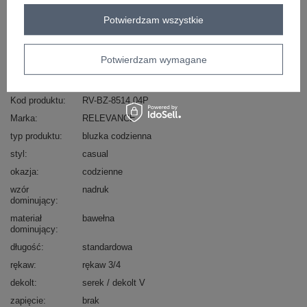
Masz pytanie? Chętnie pomożemy.
Potwierdzam wszystkie
Zadzwoń
+48 601 547 740
Zadaj pytanie
skład materiału : 90% bawełna , 10% elastan
Potwierdzam wymagane
sposób prania : pranie w pralce w 30°C
Kod produktu
RV-BZ-8514.04P
Marka
RELEVANCE
typ produktu
bluzka codzienna
styl
casual
okazja
codzienne
wzór
nadruk
dominujący
materiał
bawełna
dominujący
długość
standardowa
rękaw
rękaw 3/4
dekolt
serek / dekolt V
zapięcie
brak