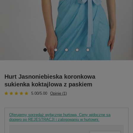
Hurt Jasnoniebieska koronkowa
sukienka koktajlowa z paskiem
5.00/5.00
Opinie (1)
Oferujemy sprzedaż wyłącznie hurtową. Ceny widoczne są
dopiero po REJESTRACJI i zalogowaniu w hurtowni.