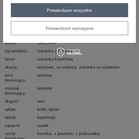
Potwierdzam wszystkie
skład materiału : 65% poliester, 25% wiskoza , 15%
elastan
sposób prania : pranie w pralce w 30°C
Potwierdzam wymagane
Kod produktu
LK-SK-508643.38X
Marka
LAKERTA
typ produktu
sukienka z koronką
fason
sukienka kopertowa
okazja
wizytowe
na imprezę
sukienka na sylwestra
wzór
ażurowy
dominujący
materiał
poliester
dominujący
długość
mini
rękaw
krótki rękaw
dekolt
kopertowy
zapięcie
suwak
cechy
koronka
z paskiem
z podszewką
dodatkowe