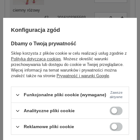
ciemny różowy
-
+
42
2016103365593
Konfiguracja zgód
Dbamy o Twoją prywatność
Sklep korzysta z plików cookie w celu realizacji usług zgodnie z
Polityką dotyczącą cookies
. Możesz określić warunki
-
+
36
2016103365609
przechowywania lub dostępu do cookie w Twojej przeglądarce.
Więcej informacji na temat warunków i prywatności można
znaleźć także na stronie
Prywatność i warunki Google
.
biały
Zawsze
Funkcjonalne pliki cookie (wymagane)
aktywne
ZALOGUJ SIĘ I ZOBACZ CENĘ
Analityczne pliki cookie
Reklamowe pliki cookie
Masz pytanie? Chętnie pomożemy.
Zadzwoń
+48 601 547 740
Zadaj pytanie