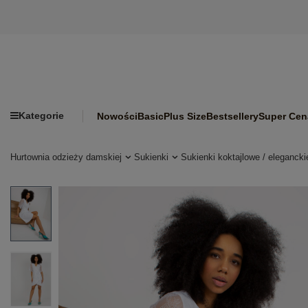
Kategorie
Nowości
Basic
Plus Size
Bestsellery
Super Cen
Hurtownia odzieży damskiej
Sukienki
Sukienki koktajlowe / elegancki