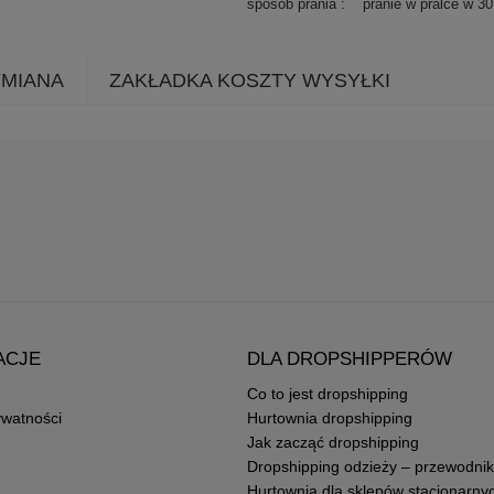
sposób prania
pranie w pralce w 3
YMIANA
ZAKŁADKA KOSZTY WYSYŁKI
ACJE
DLA DROPSHIPPERÓW
Co to jest dropshipping
ywatności
Hurtownia dropshipping
Jak zacząć dropshipping
Dropshipping odzieży – przewodnik
Hurtownia dla sklepów stacjonarny