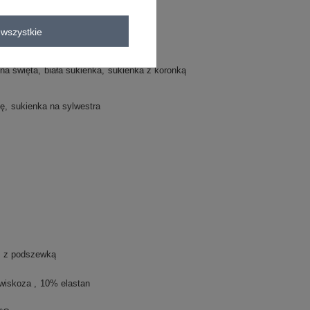
C
wszystkie
na święta
biała sukienka
sukienka z koronką
zę
sukienka na sylwestra
z podszewką
wiskoza
10% elastan