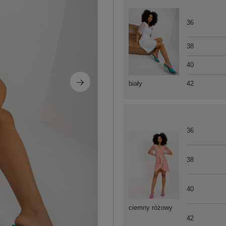
36
38
40
42
biały
36
38
40
ciemny różowy
42