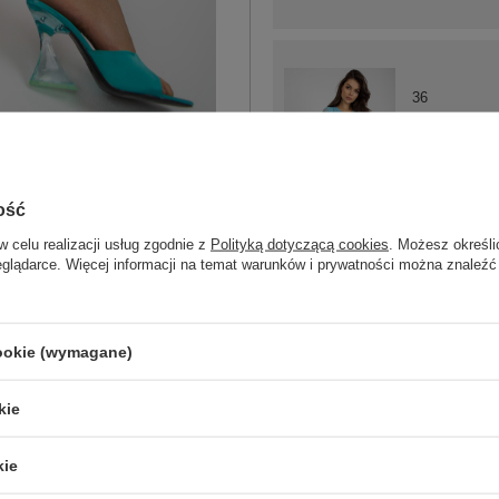
36
38
ość
42
jasny niebieski
w celu realizacji usług zgodnie z
Polityką dotyczącą cookies
. Możesz określi
eglądarce. Więcej informacji na temat warunków i prywatności można znaleźć
ZA
cookie (wymagane)
Masz pytanie? Chętnie pomożem
kie
Zadzwoń
+48 601 547 740
kie
skład materiału : 65% poliester, 25% 