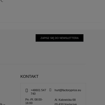
0°C
ZAPISZ SIĘ DO NEWSLETTERA
KONTAKT
+48601 547
hurt@factoryprice.eu
740
Pn.-Pt. 08:00-
Al. Katowicka 68
16:00
ch –
05-830
Nadarzyn