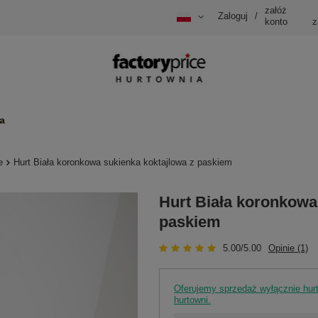
załóż
Zaloguj
/
konto
z
a
e
Hurt Biała koronkowa sukienka koktajlowa z paskiem
Hurt Biała koronkowa
paskiem
5.00/5.00
Opinie (1)
Oferujemy sprzedaż wyłącznie hu
hurtowni.