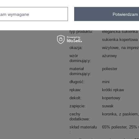
sposób prania : pranie w pralce w 30°
dzam wymagane
Potwierdzam 
Kod produktu
LK-SK-508643.38X
Marka
LAKERTA
typ produktu
elegancka sukienka 
fason
sukienka kopertowa
okazja
wizytowe
na impre
wzór
ażurowy
dominujący
materiał
poliester
dominujący
długość
mini
rękaw
krótki rękaw
dekolt
kopertowy
zapięcie
suwak
cechy
koronka
z paskiem
dodatkowe
skład materiału
65% poliester
25% 