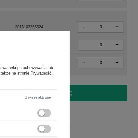
-
+
2016103365524
-
+
2016103365531
-
+
2016103365555
ć warunki przechowywania lub
 także na stronie
Prywatność i
LOGUJ SIĘ I ZOBACZ CENĘ
Zawsze aktywne
y.
Zadaj pytanie
wiskoza , 15% elastan