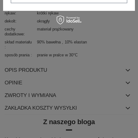
kieszenie
brak
rękaw
krótki rękaw
dekolt
okrągły
cechy
materiał prążkowany
dodatkowe
skład materiału
90% bawełna
10% elastan
sposób prania
pranie w pralce w 30°C
OPIS PRODUKTU
OPINIE
ZWROTY I WYMIANA
ZAKŁADKA KOSZTY WYSYŁKI
Z naszego bloga