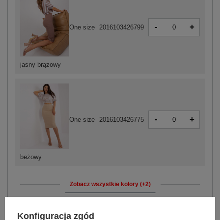
-
+
One size
2016103426799
jasny brązowy
-
+
One size
2016103426775
beżowy
Zobacz wszystkie kolory (+2)
ZALOGUJ SIĘ I ZOBACZ CENĘ
Konfiguracja zgód