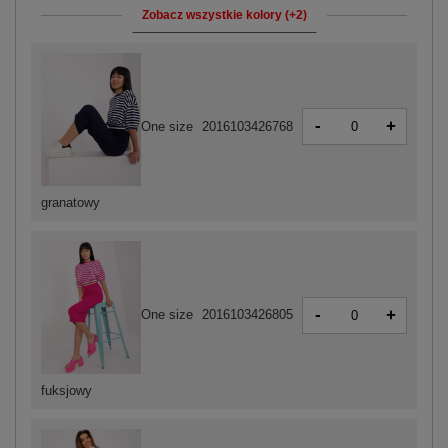
Zobacz wszystkie kolory (+2)
-
+
One size
2016103426768
granatowy
-
+
One size
2016103426805
fuksjowy