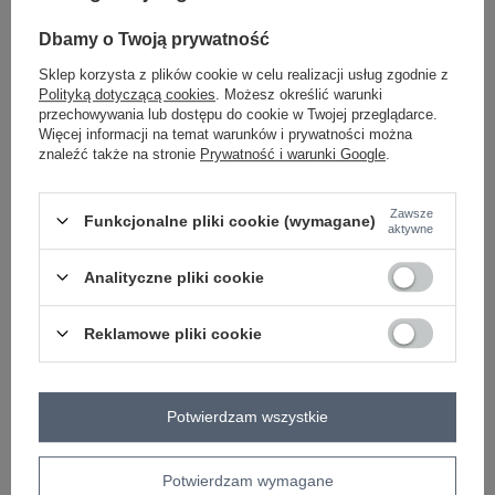
Dbamy o Twoją prywatność
Masz pytanie? Chętnie pomożemy.
Sklep korzysta z plików cookie w celu realizacji usług zgodnie z
Zadzwoń
+48 601 547 740
Zadaj pytanie
Polityką dotyczącą cookies
. Możesz określić warunki
przechowywania lub dostępu do cookie w Twojej przeglądarce.
Więcej informacji na temat warunków i prywatności można
skład materiału : 90% bawełna , 10% elastan
znaleźć także na stronie
Prywatność i warunki Google
.
sposób prania : pranie w pralce w 30°C
Kod produktu
EM-KMPL-827.65
Zawsze
Funkcjonalne pliki cookie (wymagane)
aktywne
Marka
LILY ROSE
styl
casual
Analityczne pliki cookie
typ produktu
bluzka+spódnica
okazja
codzienne
Reklamowe pliki cookie
wzór
paski
dominujący
materiał
bawełna
dominujący
Potwierdzam wszystkie
długość
midi
wysokość w
wysoki
Potwierdzam wymagane
pasie