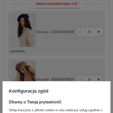
Zobacz wszystkie kolory (+5)
-
+
One size
2016103470938
granatowy
-
+
One size
2016103470914
Konfiguracja zgód
brązowy
Dbamy o Twoją prywatność
Sklep korzysta z plików cookie w celu realizacji usług zgodnie z