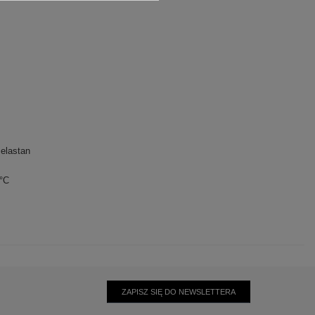
elastan
0°C
ZAPISZ SIĘ DO NEWSLETTERA