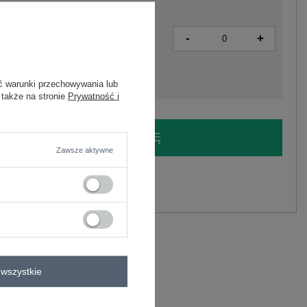
-
+
2016103333240
ć warunki przechowywania lub
 także na stronie
Prywatność i
LOGUJ SIĘ I ZOBACZ CENĘ
Zawsze aktywne
y.
Zadaj pytanie
elastan
C
wszystkie