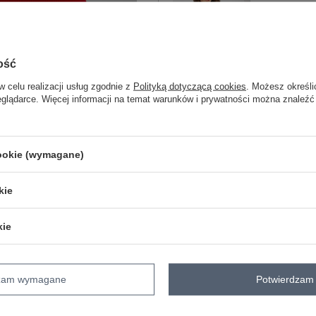
One size
ość
w celu realizacji usług zgodnie z
Polityką dotyczącą cookies
. Możesz określi
biało-czarny
eglądarce. Więcej informacji na temat warunków i prywatności można znaleźć
ZA
cookie (wymagane)
Masz pytanie? Chętnie pomożem
kie
Zadzwoń
+48 601 547 740
kie
skład materiału : 90% bawełna , 10% 
sposób prania : pranie w pralce w 30°
dzam wymagane
Potwierdzam 
Kod produktu
RV-BL-8463.41P
Marka
RELEVANCE