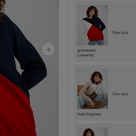
One size
granatowo-
czerwony
One size
biało-brązowy