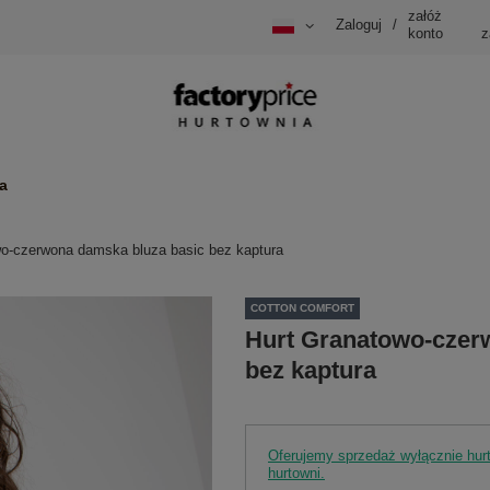
załóż
Zaloguj
/
konto
z
a
wo-czerwona damska bluza basic bez kaptura
COTTON COMFORT
Hurt Granatowo-czer
bez kaptura
Oferujemy sprzedaż wyłącznie hu
hurtowni.