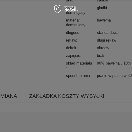
styl
casual
wzór
gładki
dominujący
materiał
bawełna
dominujący
długość
standardowa
rękaw
długi rękaw
dekolt
okrągły
zapięcie
brak
skład materiału
90% bawełna
10% 
sposób prania
pranie w pralce w 3
YMIANA
ZAKŁADKA KOSZTY WYSYŁKI