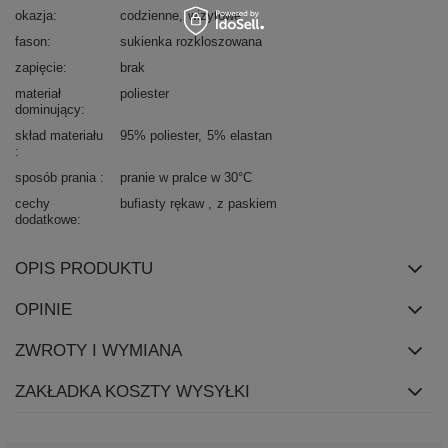
okazja
codzienne
wizytowe
fason
sukienka rozkloszowana
zapięcie
brak
materiał
poliester
dominujący
skład materiału
95% poliester
5% elastan
sposób prania
pranie w pralce w 30°C
cechy
bufiasty rękaw
z paskiem
dodatkowe
OPIS PRODUKTU
OPINIE
ZWROTY I WYMIANA
ZAKŁADKA KOSZTY WYSYŁKI