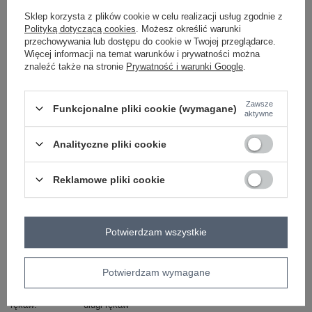
Sklep korzysta z plików cookie w celu realizacji usług zgodnie z
ciemny fioletowy
Polityką dotyczącą cookies
. Możesz określić warunki
przechowywania lub dostępu do cookie w Twojej przeglądarce.
Więcej informacji na temat warunków i prywatności można
znaleźć także na stronie
Prywatność i warunki Google
.
ZALOGUJ SIĘ I ZOBACZ CENĘ
Zawsze
Funkcjonalne pliki cookie (wymagane)
Masz pytanie? Chętnie pomożemy.
aktywne
Zadzwoń
+48 601 547 740
Zadaj pytanie
Analityczne pliki cookie
skład materiału : 95% poliester, 5% elastan
sposób prania : pranie w pralce w 30°C
Reklamowe pliki cookie
Kod produktu
DHJ-SK-16656.13X
Marka
ITALY MODA
Potwierdzam wszystkie
wzór
nadruk
dominujący
długość
maxi
Potwierdzam wymagane
dekolt
kopertowy
rękaw
długi rękaw