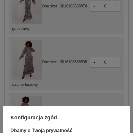
-
+
One size
2016103538874
granatowy
-
+
One size
2016103538898
czarno-beżowy
Konfiguracja zgód
-
+
One size
2016103538911
Dbamy o Twoją prywatność