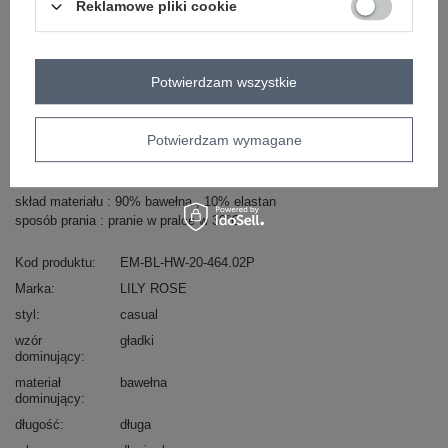
Reklamowe pliki cookie
Zobacz wszystkie kolory (+1)
ZALOGUJ SIĘ I ZOBACZ CENĘ
Potwierdzam wszystkie
Masz pytanie? Chętnie pomożemy.
Potwierdzam wymagane
Zadzwoń
+48 601 547 740
Zadaj pytanie
skład materiału : 90% bawełna , 10% elastan
sposób prania : pranie w pralce w 30°C
Kod produktu
EM-BL-HW-20-464.02P
Marka
LILY ROSE
styl
casual
wzór
gładki
dominujący
materiał
bawełna
dominujący
długość
długa