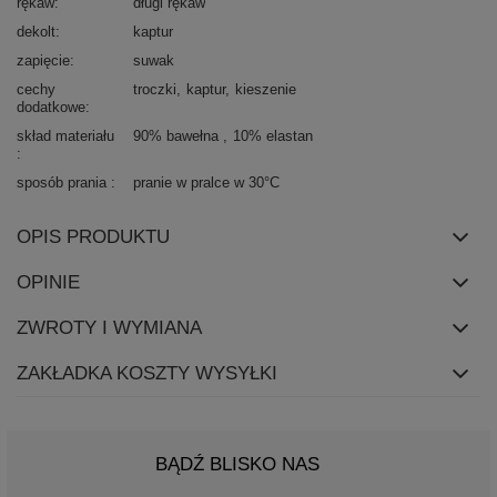
rękaw
długi rękaw
dekolt
kaptur
zapięcie
suwak
cechy
troczki
kaptur
kieszenie
dodatkowe
skład materiału
90% bawełna
10% elastan
sposób prania
pranie w pralce w 30°C
OPIS PRODUKTU
OPINIE
ZWROTY I WYMIANA
ZAKŁADKA KOSZTY WYSYŁKI
BĄDŹ BLISKO NAS