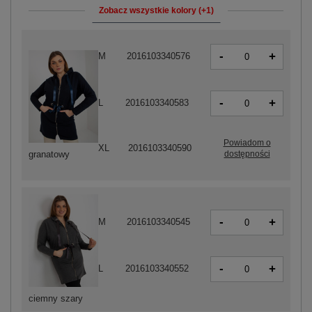
Zobacz wszystkie kolory (+1)
-
+
M
2016103340576
-
+
L
2016103340583
Powiadom o
XL
2016103340590
dostępności
granatowy
-
+
M
2016103340545
-
+
L
2016103340552
ciemny szary