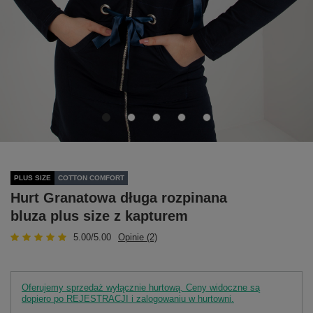
PLUS SIZE
COTTON COMFORT
Hurt Granatowa długa rozpinana
bluza plus size z kapturem
5.00/5.00
Opinie (2)
Oferujemy sprzedaż wyłącznie hurtową. Ceny widoczne są
dopiero po REJESTRACJI i zalogowaniu w hurtowni.