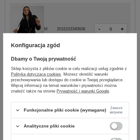
-
+
M
2016103340606
Konfiguracja zgód
czarny
Dbamy o Twoją prywatność
Sklep korzysta z plików cookie w celu realizacji usług zgodnie z
-
+
M
2016103342938
Polityką dotyczącą cookies
. Możesz określić warunki
przechowywania lub dostępu do cookie w Twojej przeglądarce.
Więcej informacji na temat warunków i prywatności można
znaleźć także na stronie
Prywatność i warunki Google
.
-
+
L
2016103342945
Zawsze
Funkcjonalne pliki cookie (wymagane)
aktywne
-
+
XL
2016103342952
jasny fioletowy
Analityczne pliki cookie