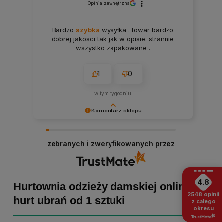
Opinia zewnętrzna
Bardzo
szybka
wysyłka . towar bardzo
dobrej jakosci tak jak w opisie. strannie
wszystko zapakowane .
1
0
w tym tygodniu
Komentarz sklepu
Paulina Grabarczyk dziękujemy za poświęcony
czas i dodaną opinię! Takie słowa dodają nam
zebranych i zweryfikowanych przez
skrzydeł, dlatego tym bardziej cieszymy się, że
zakup przebiegł pomyślnie. Obiecujemy
utrzymać dobrą passę - zapraszamy ponownie! :)
4.8
Hurtownia odzieży damskiej online -
2548
opinii
hurt ubrań od 1 sztuki
z całego
okresu