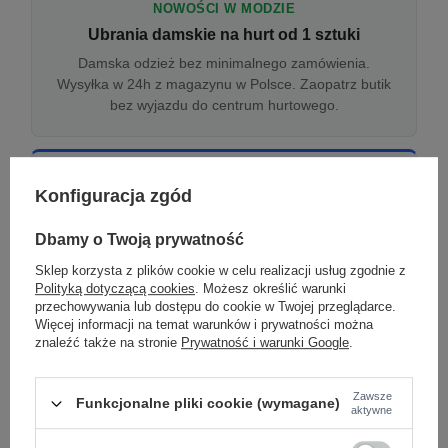
NOWOŚCI W MODZIE
Ubrania damskie na hurt od 1 sztuki
Damska odzież bez minimalnego zamówienia.
Wysyłka w 24h z magazynu w Polsce. Zaopatrz butik
bez wyjazdu do centrum hurtowego.
ONLINE
Konfiguracja zgód
Odzież damska hurtowo online
Internetowa hurtownia damska z plikiem XML/CSV.
Dbamy o Twoją prywatność
Integracja z WooCommerce, Shopify, BaseLinker.
Sklep korzysta z plików cookie w celu realizacji usług zgodnie z
Aktualizacja stanów co godzinę.
Polityką dotyczącą cookies
. Możesz określić warunki
przechowywania lub dostępu do cookie w Twojej przeglądarce.
Więcej informacji na temat warunków i prywatności można
znaleźć także na stronie
Prywatność i warunki Google
.
DROPSHIPPING
Damskie ubrania w dropshippingu
Zawsze
Funkcjonalne pliki cookie (wymagane)
Hurt odzieży damskiej z wysyłką na etykiecie Twojego
aktywne
sklepu w całej UE. Zero magazynu, zero
zamrożonego kapitału.