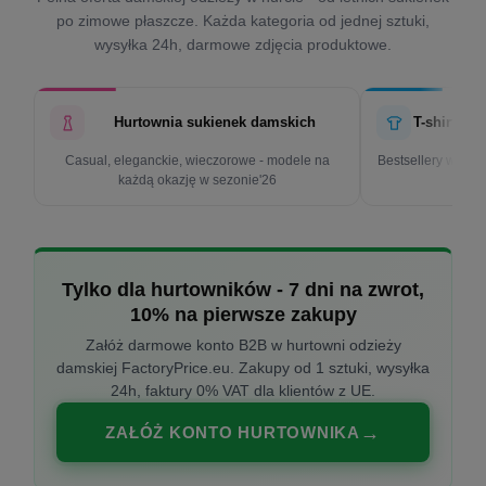
po zimowe płaszcze. Każda kategoria od jednej sztuki,
wysyłka 24h, darmowe zdjęcia produktowe.
Hurtownia sukienek damskich
T-shirty d
Casual, eleganckie, wieczorowe - modele na
Bestsellery w cen
każdą okazję w sezonie'26
k
Tylko dla hurtowników - 7 dni na zwrot,
10% na pierwsze zakupy
Załóż darmowe konto B2B w hurtowni odzieży
damskiej FactoryPrice.eu. Zakupy od 1 sztuki, wysyłka
24h, faktury 0% VAT dla klientów z UE.
ZAŁÓŻ KONTO HURTOWNIKA