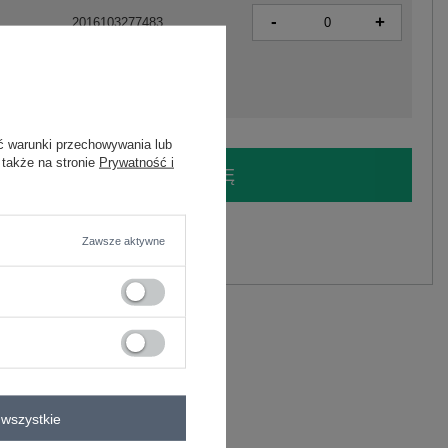
-
+
2016103277483
ć warunki przechowywania lub
 także na stronie
Prywatność i
LOGUJ SIĘ I ZOBACZ CENĘ
y.
Zawsze aktywne
Zadaj pytanie
ninowa z dekoltem V RUE PARIS .
wszystkie