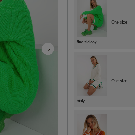
One size
fluo zielony
One size
biały