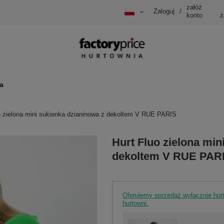
załóż
Zaloguj
/
konto
z
a
o zielona mini sukienka dzianinowa z dekoltem V RUE PARIS
Hurt Fluo zielona min
dekoltem V RUE PAR
Oferujemy sprzedaż wyłącznie hu
hurtowni.