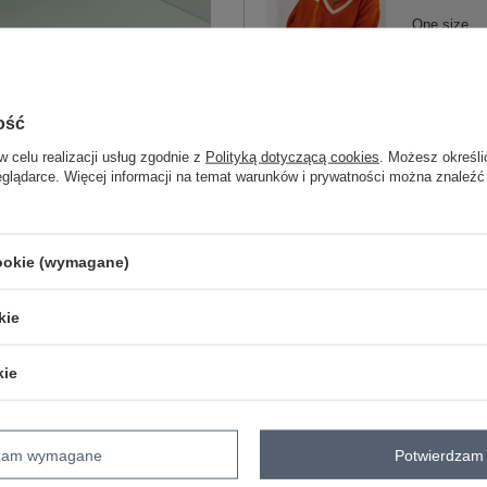
One size
ciemny
pomarańczowy
ość
w celu realizacji usług zgodnie z
Polityką dotyczącą cookies
. Możesz określi
eglądarce. Więcej informacji na temat warunków i prywatności można znaleźć
ZA
Masz pytanie? Chętnie pomożem
cookie (wymagane)
Zadzwoń
+48 601 547 740
kie
Hurt Fluo zielona mini sukienka dzia
skład materiału: 100% akryl
kie
sposób prania: pranie ręczne
Kod produktu
LC-SW-8023.55P
Marka
RUE PARIS
dzam wymagane
Potwierdzam 
okazja
codzienne
do pracy