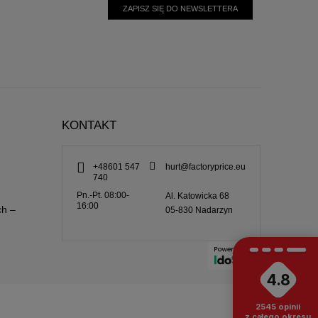
ZAPISZ SIĘ DO NEWSLETTERA
KONTAKT
+48601 547
hurt@factoryprice.eu
740
Pn.-Pt. 08:00-
Al. Katowicka 68
16:00
ch –
05-830
Nadarzyn
4.8
2545
opinii
z całego okresu