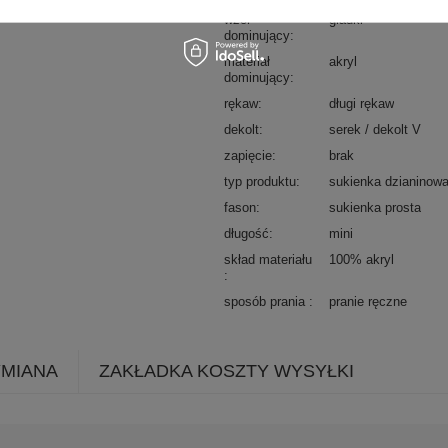
wzór
gładki
dominujący
materiał
akryl
dominujący
rękaw
długi rękaw
dekolt
serek / dekolt V
zapięcie
brak
typ produktu
sukienka dzianinow
fason
sukienka prosta
długość
mini
skład materiału
100% akryl
sposób prania
pranie ręczne
YMIANA
ZAKŁADKA KOSZTY WYSYŁKI