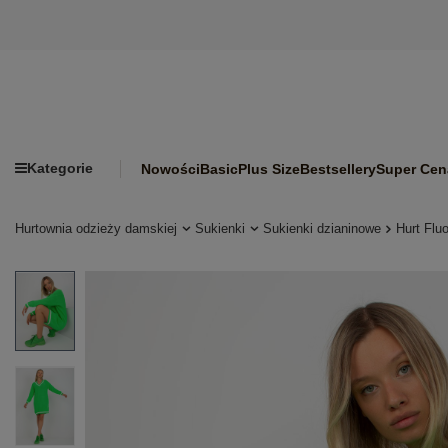
Kategorie
Nowości
Basic
Plus Size
Bestsellery
Super Cen
Hurtownia odzieży damskiej
Sukienki
Sukienki dzianinowe
Hurt Flu