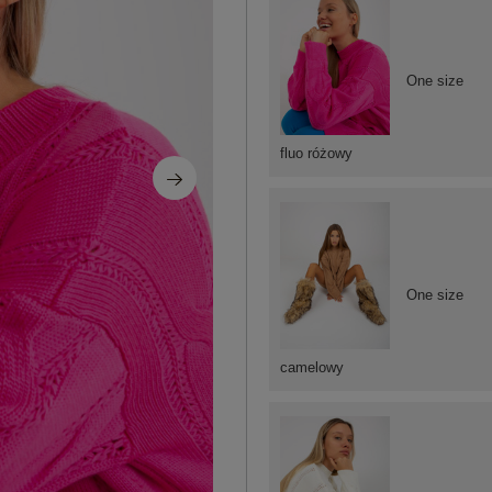
One size
fluo różowy
One size
camelowy