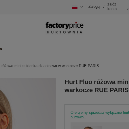
załóż
Zaloguj
/
konto
z
a
o różowa mini sukienka dzianinowa w warkocze RUE PARIS
Hurt Fluo różowa min
warkocze RUE PARIS
Oferujemy sprzedaż wyłącznie hu
hurtowni.