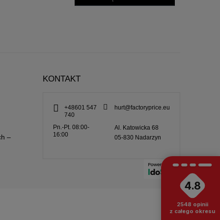
KONTAKT
+48601 547
hurt@factoryprice.eu
740
Pn.-Pt. 08:00-
Al. Katowicka 68
16:00
ch –
05-830
Nadarzyn
4.8
2548
opinii
z całego okresu