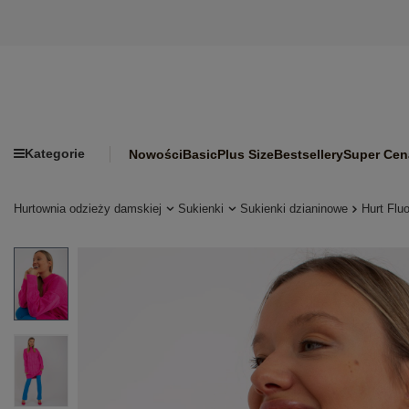
Kategorie
Nowości
Basic
Plus Size
Bestsellery
Super Cen
Hurtownia odzieży damskiej
Sukienki
Sukienki dzianinowe
Hurt Flu