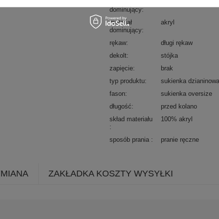
wzór
gładki
dominujący
materiał
akryl
dominujący
rękaw
długi rękaw
dekolt
stójka
zapięcie
brak
typ produktu
sukienka dzianinow
fason
sukienka oversize
długość
przed kolano
skład materiału
100% akryl
sposób prania
pranie ręczne
YMIANA
ZAKŁADKA KOSZTY WYSYŁKI