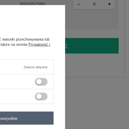
-
+
2016103275861
ć warunki przechowywania lub
 także na stronie
Prywatność i
LOGUJ SIĘ I ZOBACZ CENĘ
y.
Zawsze aktywne
Zadaj pytanie
ninowa w warkocze RUE PARIS .
wszystkie