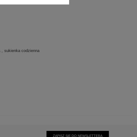
a
sukienka codzienna
ZAPISZ SIĘ DO NEWSLETTERA