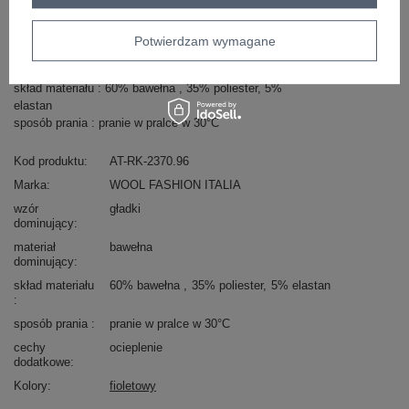
Masz pytanie? Chętnie pomożemy.
Potwierdzam wymagane
Zadzwoń
+48 601 547 740
Zadaj pytanie
skład materiału : 60% bawełna , 35% poliester, 5%
elastan
sposób prania : pranie w pralce w 30°C
Kod produktu
AT-RK-2370.96
Marka
WOOL FASHION ITALIA
wzór
gładki
dominujący
materiał
bawełna
dominujący
skład materiału
60% bawełna
35% poliester
5% elastan
sposób prania
pranie w pralce w 30°C
cechy
ocieplenie
dodatkowe
Kolory
fioletowy