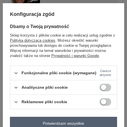
-
+
L/XL
2016103496709
Konfiguracja zgód
Dbamy o Twoją prywatność
ciemny szary
Sklep korzysta z plików cookie w celu realizacji usług zgodnie z
Polityką dotyczącą cookies
. Możesz określić warunki
przechowywania lub dostępu do cookie w Twojej przeglądarce.
Więcej informacji na temat warunków i prywatności można
znaleźć także na stronie
Prywatność i warunki Google
.
-
+
L/XL
2016103496723
Zawsze
Funkcjonalne pliki cookie (wymagane)
aktywne
ciemny żółty
Analityczne pliki cookie
Zobacz wszystkie kolory (+9)
Reklamowe pliki cookie
ZALOGUJ SIĘ I ZOBACZ CENĘ
Potwierdzam wszystkie