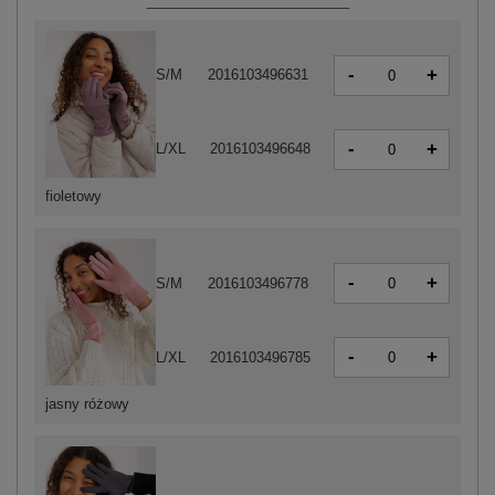
-
+
S/M
2016103496631
-
+
L/XL
2016103496648
fioletowy
-
+
S/M
2016103496778
-
+
L/XL
2016103496785
jasny różowy