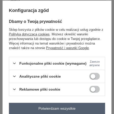
Konfiguracja zgód
Dbamy o Twoją prywatność
-
+
S
4063813483695
Sklep korzysta z plików cookie w celu realizacji usług zgodnie z
Polityką dotyczącą cookies
. Możesz określić warunki
przechowywania lub dostępu do cookie w Twojej przeglądarce.
Więcej informacji na temat warunków i prywatności można
khaki
znaleźć także na stronie
Prywatność i warunki Google
.
Zawsze
Funkcjonalne pliki cookie (wymagane)
aktywne
ZALOGUJ SIĘ I ZOBACZ CENĘ
Analityczne pliki cookie
Masz pytanie? Chętnie pomożemy.
Zadzwoń
+48 601 547 740
Zadaj pytanie
Reklamowe pliki cookie
skład materiału : 100% wiskoza
sposób prania : pranie w pralce w 30°C
Potwierdzam wszystkie