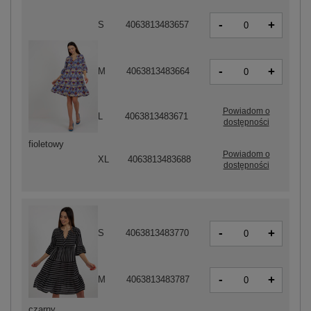
-
+
S
4063813483657
-
+
M
4063813483664
Powiadom o
L
4063813483671
dostępności
fioletowy
Powiadom o
XL
4063813483688
dostępności
-
+
S
4063813483770
-
+
M
4063813483787
czarny