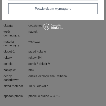
Kod produktu
D73771M30214H
Marka
SUBLEVEL
Potwierdzam wymagane
typ produktu
sukienka codzienna
sukienka letnia
sukienka boho
fason
sukienka rozkloszowana
okazja
codzienne
wzór
nadruk
dominujący
materiał
wiskoza
dominujący
długość
przed kolano
rękaw
rękaw 3/4
dekolt
serek / dekolt V
zapięcie
brak
cechy
odzież ekologiczna
falbana
dodatkowe
skład materiału
100% wiskoza
sposób prania
pranie w pralce w 30°C