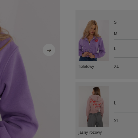
S
M
L
XL
fioletowy
L
XL
jasny różowy