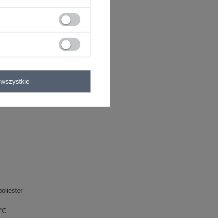
C
wszystkie
oliester
0°C