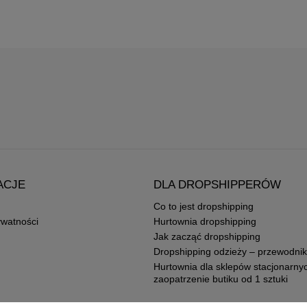
ACJE
DLA DROPSHIPPERÓW
Co to jest dropshipping
ywatności
Hurtownia dropshipping
Jak zacząć dropshipping
Dropshipping odzieży – przewodnik
Hurtownia dla sklepów stacjonarny
zaopatrzenie butiku od 1 sztuki