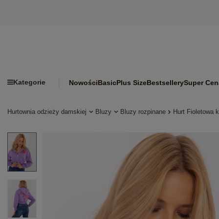
Kategorie
Nowości
Basic
Plus Size
Bestsellery
Super Cen
Hurtownia odzieży damskiej
Bluzy
Bluzy rozpinane
Hurt Fioletowa 