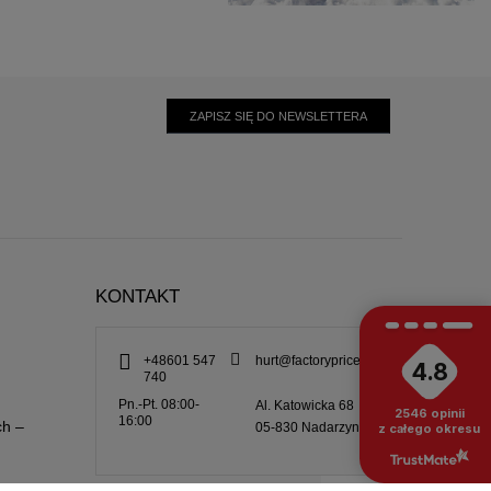
ZAPISZ SIĘ DO NEWSLETTERA
KONTAKT
+48601 547
hurt@factoryprice.eu
4.8
740
Pn.-Pt. 08:00-
Al. Katowicka 68
2546
opinii
16:00
ch –
05-830
Nadarzyn
z całego okresu