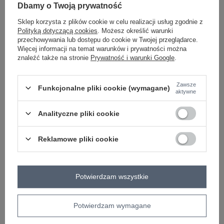
Dbamy o Twoją prywatność
Sklep korzysta z plików cookie w celu realizacji usług zgodnie z
camelowy
Polityką dotyczącą cookies
. Możesz określić warunki
przechowywania lub dostępu do cookie w Twojej przeglądarce.
Więcej informacji na temat warunków i prywatności można
znaleźć także na stronie
Prywatność i warunki Google
.
ZALOGUJ SIĘ I ZOBACZ CENĘ
Zawsze
Funkcjonalne pliki cookie (wymagane)
Masz pytanie? Chętnie pomożemy.
aktywne
Zadzwoń
+48 601 547 740
Zadaj pytanie
Analityczne pliki cookie
Hurt Ecru sweter z warkoczami o kroju oversize OCH
BELLA .
Reklamowe pliki cookie
skład materiału: 57% akryl, 29% poliamid, 7%
wiskoza, 7% wełna
sposób prania: pranie w pralce w 30°C
Potwierdzam wszystkie
Kod produktu
TW-SW-BI-M903.33X
Marka
OCH BELLA
Potwierdzam wymagane
styl
casual