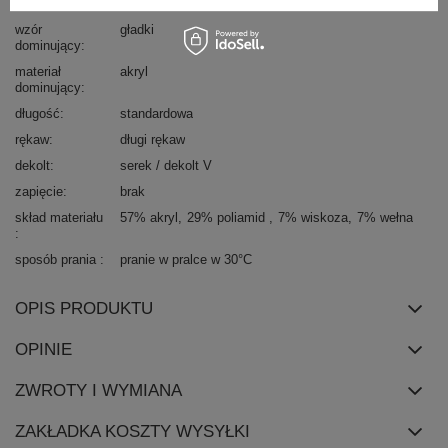
okazja
codzienne
do pracy
wzór
gładki
dominujący
materiał
akryl
dominujący
długość
standardowa
rękaw
długi rękaw
dekolt
serek / dekolt V
zapięcie
brak
skład materiału
57% akryl
29% poliamid
7% wiskoza
7% wełna
sposób prania
pranie w pralce w 30°C
OPIS PRODUKTU
OPINIE
ZWROTY I WYMIANA
ZAKŁADKA KOSZTY WYSYŁKI