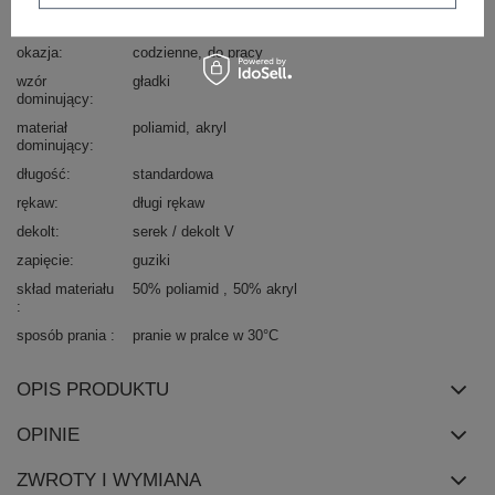
styl
casual
okazja
codzienne
do pracy
wzór
gładki
dominujący
materiał
poliamid
akryl
dominujący
długość
standardowa
rękaw
długi rękaw
dekolt
serek / dekolt V
zapięcie
guziki
skład materiału
50% poliamid
50% akryl
sposób prania
pranie w pralce w 30°C
OPIS PRODUKTU
OPINIE
ZWROTY I WYMIANA