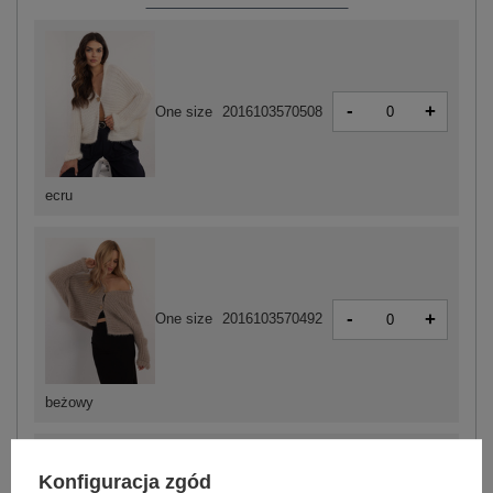
-
+
One size
2016103570508
ecru
-
+
One size
2016103570492
beżowy
Konfiguracja zgód