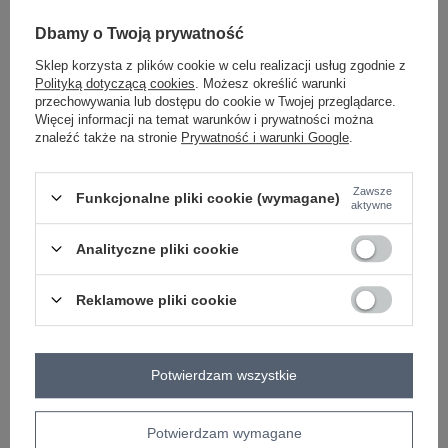
-
+
One size
2016103570522
Dbamy o Twoją prywatność
Sklep korzysta z plików cookie w celu realizacji usług zgodnie z
Polityką dotyczącą cookies
. Możesz określić warunki
przechowywania lub dostępu do cookie w Twojej przeglądarce.
jasny beżowy
Więcej informacji na temat warunków i prywatności można
znaleźć także na stronie
Prywatność i warunki Google
.
Zobacz wszystkie kolory (+2)
Zawsze
Funkcjonalne pliki cookie (wymagane)
aktywne
ZALOGUJ SIĘ I ZOBACZ CENĘ
Analityczne pliki cookie
Masz pytanie? Chętnie pomożemy.
Reklamowe pliki cookie
Zadzwoń
+48 601 547 740
Zadaj pytanie
skład materiału : 50% poliamid , 50% akryl
Potwierdzam wszystkie
sposób prania : pranie w pralce w 30°C
Kod produktu
TW-SW-BI-25002.88P
Potwierdzam wymagane
Marka
OCH BELLA