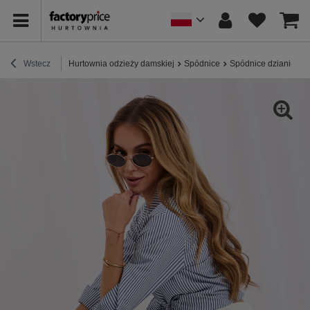
Wstecz
Hurtownia odzieży damskiej
Spódnice
Spódnice dzianinow