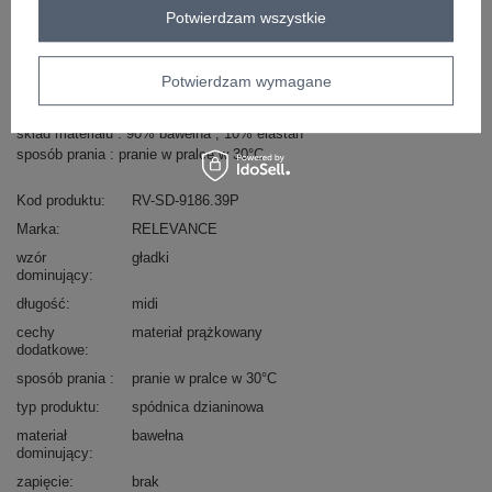
Potwierdzam wszystkie
Masz pytanie? Chętnie pomożemy.
Zadzwoń
+48 601 547 740
Zadaj pytanie
Potwierdzam wymagane
skład materiału : 90% bawełna , 10% elastan
sposób prania : pranie w pralce w 30°C
Kod produktu
RV-SD-9186.39P
Marka
RELEVANCE
wzór
gładki
dominujący
długość
midi
cechy
materiał prążkowany
dodatkowe
sposób prania
pranie w pralce w 30°C
typ produktu
spódnica dzianinowa
materiał
bawełna
dominujący
zapięcie
brak