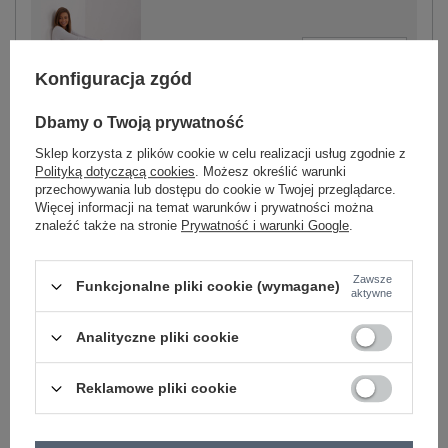
-
+
One size
2016103464142
Konfiguracja zgód
Dbamy o Twoją prywatność
jasny szary
Sklep korzysta z plików cookie w celu realizacji usług zgodnie z
Polityką dotyczącą cookies
. Możesz określić warunki
przechowywania lub dostępu do cookie w Twojej przeglądarce.
Więcej informacji na temat warunków i prywatności można
znaleźć także na stronie
Prywatność i warunki Google
.
-
+
One size
2016103464166
Zawsze
Funkcjonalne pliki cookie (wymagane)
aktywne
brązowy
Analityczne pliki cookie
Zobacz wszystkie kolory (+1)
Reklamowe pliki cookie
ZALOGUJ SIĘ I ZOBACZ CENĘ