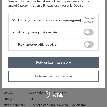
Więcej informacji na temat warunków i prywatności można
znaleźć także na stronie
Prywatność i warunki Google
.
skład materiału : 65% poliester, 30% bawełna , 5%
elastan
Zawsze
sposób prania : pranie w pralce w 30°C
Funkcjonalne pliki cookie (wymagane)
aktywne
Kod produktu
LK-KS-509347.76
Analityczne pliki cookie
Marka
LAKERTA
typ produktu
bluzka codzienna
Reklamowe pliki cookie
styl
casual
okazja
codzienne
do pracy
wzór
urozmaicona faktura materiału
Potwierdzam wszystkie
dominujący
materiał
poliester
dominujący
Potwierdzam wymagane
długość
standardowa
rękaw
długi rękaw
dekolt
serek / dekolt V
kołnierzyk
zapięcie
brak
skład materiału
65% poliester
30% bawełna
5% elastan