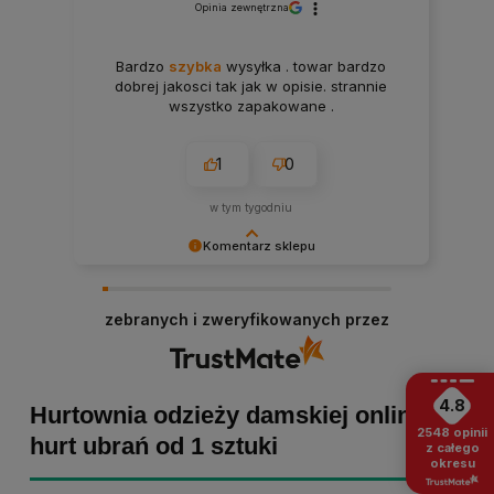
Opinia zewnętrzna
Bardzo
szybka
wysyłka . towar bardzo
dobrej jakosci tak jak w opisie. strannie
wszystko zapakowane .
1
0
w tym tygodniu
Komentarz sklepu
Paulina Grabarczyk dziękujemy za poświęcony
czas i dodaną opinię! Takie słowa dodają nam
zebranych i zweryfikowanych przez
skrzydeł, dlatego tym bardziej cieszymy się, że
zakup przebiegł pomyślnie. Obiecujemy
utrzymać dobrą passę - zapraszamy ponownie! :)
4.8
Hurtownia odzieży damskiej online -
2548
opinii
hurt ubrań od 1 sztuki
z całego
okresu