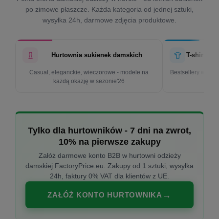
po zimowe płaszcze. Każda kategoria od jednej sztuki,
wysyłka 24h, darmowe zdjęcia produktowe.
Hurtownia sukienek damskich
T-shirty d
Casual, eleganckie, wieczorowe - modele na
Bestsellery w cen
każdą okazję w sezonie'26
k
Tylko dla hurtowników - 7 dni na zwrot,
10% na pierwsze zakupy
Załóż darmowe konto B2B w hurtowni odzieży
damskiej FactoryPrice.eu. Zakupy od 1 sztuki, wysyłka
24h, faktury 0% VAT dla klientów z UE.
ZAŁÓŻ KONTO HURTOWNIKA