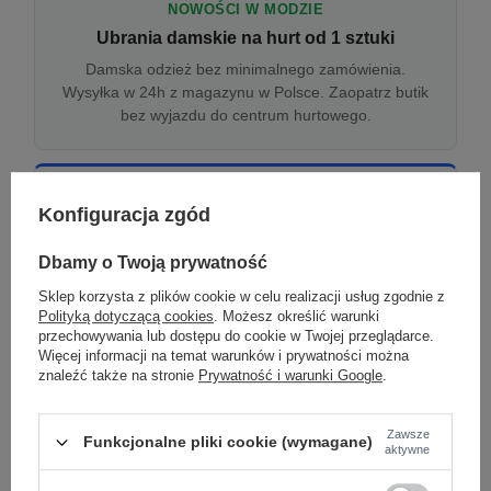
NOWOŚCI W MODZIE
Ubrania damskie na hurt od 1 sztuki
Damska odzież bez minimalnego zamówienia.
Wysyłka w 24h z magazynu w Polsce. Zaopatrz butik
bez wyjazdu do centrum hurtowego.
ONLINE
Konfiguracja zgód
Odzież damska hurtowo online
Internetowa hurtownia damska z plikiem XML/CSV.
Dbamy o Twoją prywatność
Integracja z WooCommerce, Shopify, BaseLinker.
Sklep korzysta z plików cookie w celu realizacji usług zgodnie z
Aktualizacja stanów co godzinę.
Polityką dotyczącą cookies
. Możesz określić warunki
przechowywania lub dostępu do cookie w Twojej przeglądarce.
Więcej informacji na temat warunków i prywatności można
znaleźć także na stronie
Prywatność i warunki Google
.
DROPSHIPPING
Damskie ubrania w dropshippingu
Zawsze
Funkcjonalne pliki cookie (wymagane)
Hurt odzieży damskiej z wysyłką na etykiecie Twojego
aktywne
sklepu w całej UE. Zero magazynu, zero
zamrożonego kapitału.