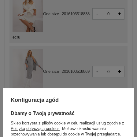
-
+
One size
2016103518838
ecru
-
+
One size
2016103518869
szary
Konfiguracja zgód
Dbamy o Twoją prywatność
ZALOGUJ SIĘ I ZOBACZ CENĘ
Sklep korzysta z plików cookie w celu realizacji usług zgodnie z
Polityką dotyczącą cookies
. Możesz określić warunki
przechowywania lub dostępu do cookie w Twojej przeglądarce.
Masz pytanie? Chętnie pomożemy.