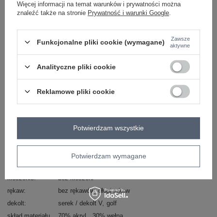
Więcej informacji na temat warunków i prywatności można
Zadzwoń
+48 601 547 740
Zadaj pytanie
znaleźć także na stronie
Prywatność i warunki Google
.
skład materiału : 70% akryl , 30% wełna
Zawsze
sposób prania : pranie w pralce w 30°C
Funkcjonalne pliki cookie (wymagane)
aktywne
Kod produktu
BA-KMPL-1490.52
Analityczne pliki cookie
Marka
BADU
typ produktu
sweter+sukienka
Reklamowe pliki cookie
styl
casual
okazja
codzienne
do pracy
wzór
gładki
Potwierdzam wszystkie
dominujący
materiał
akryl
dominujący
Potwierdzam wymagane
długość
midi
kieszenie
bez kieszeni
rękaw
bez rękawów
długi rękaw
dekolt
serek / dekolt V
golf
skład materiału
70% akryl
30% wełna