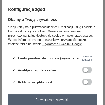
Konfiguracja zgód
jasny beżowy
Dbamy o Twoją prywatność
Sklep korzysta z plików cookie w celu realizacji usług zgodnie z
Zobacz wszystkie kolory (+4)
Polityką dotyczącą cookies
. Możesz określić warunki
przechowywania lub dostępu do cookie w Twojej przeglądarce.
Więcej informacji na temat warunków i prywatności można
znaleźć także na stronie
Prywatność i warunki Google
.
ZALOGUJ SIĘ I ZOBACZ CENĘ
Zawsze
Masz pytanie? Chętnie pomożemy.
Funkcjonalne pliki cookie (wymagane)
aktywne
Zadzwoń
+48 601 547 740
Zadaj pytanie
Analityczne pliki cookie
skład materiału : 70% bawełna, 30% poliester
sposób prania : pranie w pralce w 30°C
Reklamowe pliki cookie
Kod produktu
EM-KMPL-862.28
Marka
MY RED LIPS
Potwierdzam wszystkie
typ produktu
top+bluza+spodnie