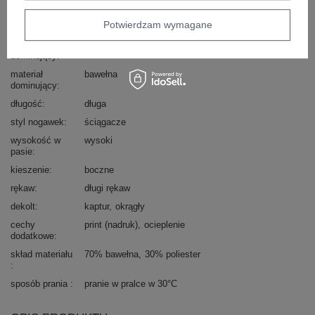
styl
casual
sportowy
Potwierdzam wymagane
okazja
codzienne
wzór
gładki
dominujący
materiał
bawełna
dominujący
długość
długa
styl nogawek
ściągacze
wysokość w
wysoki
pasie
kieszenie
boczne
rękaw
długi rękaw
dekolt
kaptur
okrągły
cechy
print (nadruk)
ocieplenie
dodatkowe
skład materiału
70% bawełna
30% poliester
sposób prania
pranie w pralce w 30°C