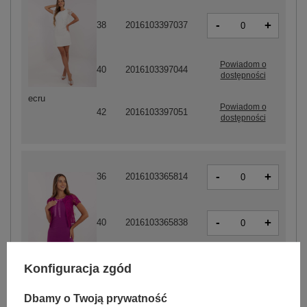
-
+
38
2016103397037
Powiadom o
40
2016103397044
dostępności
ecru
Powiadom o
42
2016103397051
dostępności
-
+
36
2016103365814
-
+
40
2016103365838
-
Konfiguracja zgód
+
42
2016103365845
fioletowy
Dbamy o Twoją prywatność