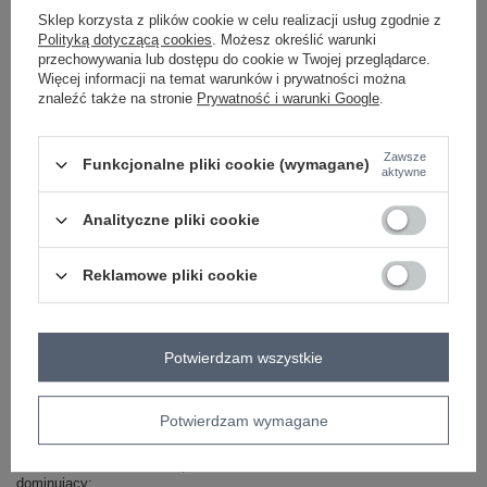
Sklep korzysta z plików cookie w celu realizacji usług zgodnie z
Polityką dotyczącą cookies
. Możesz określić warunki
ZALOGUJ SIĘ I ZOBACZ CENĘ
przechowywania lub dostępu do cookie w Twojej przeglądarce.
Więcej informacji na temat warunków i prywatności można
znaleźć także na stronie
Prywatność i warunki Google
.
Masz pytanie? Chętnie pomożemy.
Zadzwoń
+48 601 547 740
Zadaj pytanie
Zawsze
Funkcjonalne pliki cookie (wymagane)
aktywne
skład materiału : 50% leather, 50% bawełna
sposób prania : pranie w pralce w 30°C
Analityczne pliki cookie
Kod produktu
LK-SK-509281.36X
Reklamowe pliki cookie
Marka
LAKERTA
typ produktu
sukienka z koronką
fason
sukienka ołówkowa
Potwierdzam wszystkie
okazja
wizytowe
na imprezę
do pracy
sukienka na sylwestra
Potwierdzam wymagane
wzór
gładki
dominujący
materiał
bawełna
leather
dominujący