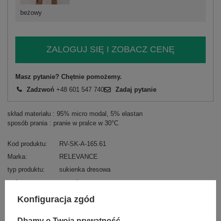
beżowy
ZALOGUJ SIĘ I ZOBACZ CENĘ
Masz pytanie? Chętnie pomożemy.
Zadzwoń
+48 601 547 740
Zadaj pytanie
skład materiału : 95% micro modal, 5% elastan
sposób prania : pranie w pralce w 30°C
Kod produktu
RV-SK-A-165.61
Marka
RELEVANCE
typ produktu
sukienka dresowa
styl
casual
okazja
codzienne
Konfiguracja zgód
wzór
gładki
dominujący
Dbamy o Twoją prywatność