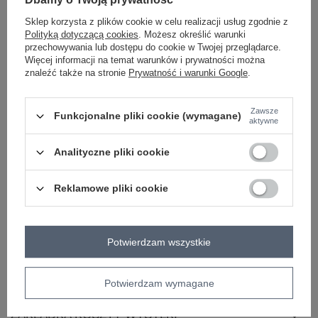
materiał
micro modal
Sklep korzysta z plików cookie w celu realizacji usług zgodnie z
dominujący
Polityką dotyczącą cookies
. Możesz określić warunki
długość
przed kolano
przechowywania lub dostępu do cookie w Twojej przeglądarce.
fason
sukienka rozkloszowana
Więcej informacji na temat warunków i prywatności można
znaleźć także na stronie
Prywatność i warunki Google
.
rękaw
długi rękaw
dekolt
okrągły
Zawsze
zapięcie
brak
Funkcjonalne pliki cookie (wymagane)
aktywne
cechy
naszywki
dodatkowe
Analityczne pliki cookie
skład materiału
95% mikromodal
5% elastan
Reklamowe pliki cookie
sposób prania
pranie w pralce w 30°C
OPIS PRODUKTU
Potwierdzam wszystkie
OPINIE
Potwierdzam wymagane
ZWROTY I WYMIANA
ZAKŁADKA KOSZTY WYSYŁKI