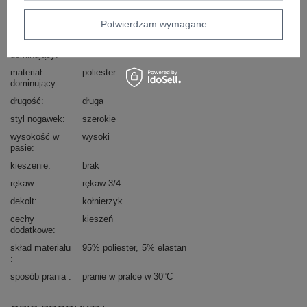
styl
casual
Potwierdzam wymagane
okazja
codzienne
wzór
motyw zwierzęcy
dominujący
materiał
poliester
dominujący
długość
długa
styl nogawek
szerokie
wysokość w
wysoki
pasie
kieszenie
brak
rękaw
rękaw 3/4
dekolt
kołnierzyk
cechy
kieszeń
dodatkowe
skład materiału
95% poliester
5% elastan
sposób prania
pranie w pralce w 30°C