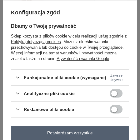
Konfiguracja zgód
czarno-beżowy
Dbamy o Twoją prywatność
Sklep korzysta z plików cookie w celu realizacji usług zgodnie z
Zobacz wszystkie kolory (+1)
Polityką dotyczącą cookies
. Możesz określić warunki
przechowywania lub dostępu do cookie w Twojej przeglądarce.
Więcej informacji na temat warunków i prywatności można
znaleźć także na stronie
Prywatność i warunki Google
.
ZALOGUJ SIĘ I ZOBACZ CENĘ
Zawsze
Masz pytanie? Chętnie pomożemy.
Funkcjonalne pliki cookie (wymagane)
aktywne
Zadzwoń
+48 601 547 740
Zadaj pytanie
Analityczne pliki cookie
skład materiału : 95% poliester, 5% elastan
sposób prania : pranie w pralce w 30°C
Reklamowe pliki cookie
Kod produktu
DHJ-KMPL-19589.74
Marka
ITALY MODA
Potwierdzam wszystkie
typ produktu
koszula+spodnie