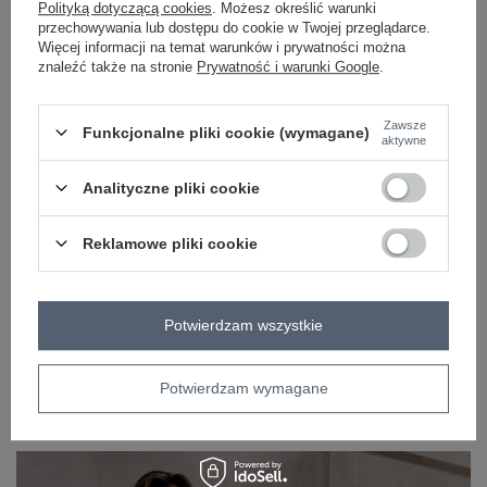
Polityką dotyczącą cookies
. Możesz określić warunki
skład materiału
100% akryl
przechowywania lub dostępu do cookie w Twojej przeglądarce.
Więcej informacji na temat warunków i prywatności można
sposób prania
pranie w pralce w 30°C
znaleźć także na stronie
Prywatność i warunki Google
.
cechy
pompon
dodatkowe
Zawsze
Funkcjonalne pliki cookie (wymagane)
aktywne
OPIS PRODUKTU
Analityczne pliki cookie
OPINIE
Reklamowe pliki cookie
ZWROTY I WYMIANA
ZAKŁADKA KOSZTY WYSYŁKI
Potwierdzam wszystkie
Z naszego bloga
Potwierdzam wymagane
TWIY Kolekcje hurtowe, które pozwolą Twoim klientom
poczuć, że świat należy do nich