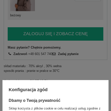
beżowy
ZALOGUJ SIĘ I ZOBACZ CENĘ
Masz pytanie? Chętnie pomożemy.
Zadzwoń
+48 601 547 740
Zadaj pytanie
skład materiału : 70% akryl , 30% wełna
sposób prania : pranie w pralce w 30°C
Kod produktu
JK-CZ-10.51
Marka
RUE PARIS
Konfiguracja zgód
wzór
urozmaicona faktura materiału
dominujący
Dbamy o Twoją prywatność
materiał
akryl
Sklep korzysta z plików cookie w celu realizacji usług zgodnie z
dominujący