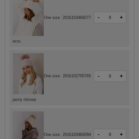
-
+
One size
2016103469277
ecru
-
+
One size
2016102705765
jasny różowy
-
+
One size
2016103469284