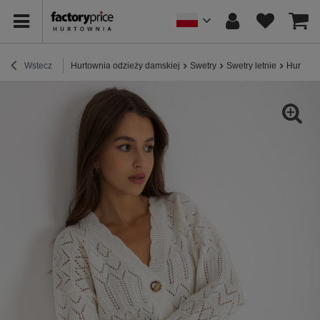
Wstecz
Hurtownia odzieży damskiej
Swetry
Swetry letnie
Hurt Ecr