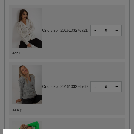
-
+
One size
2016103276721
ecru
-
+
One size
2016103276769
szary