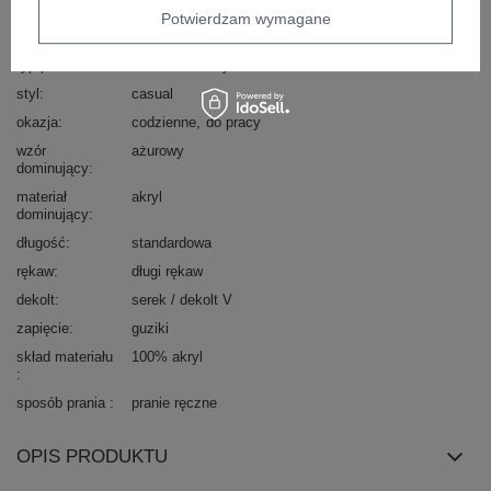
Kod produktu
LC-SW-8022.04P
Potwierdzam wymagane
Marka
RUE PARIS
typ produktu
sweter ażurowy
styl
casual
okazja
codzienne
do pracy
wzór
ażurowy
dominujący
materiał
akryl
dominujący
długość
standardowa
rękaw
długi rękaw
dekolt
serek / dekolt V
zapięcie
guziki
skład materiału
100% akryl
sposób prania
pranie ręczne
OPIS PRODUKTU