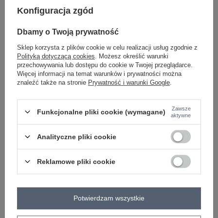
Konfiguracja zgód
-
+
One size
2016103276738
Dbamy o Twoją prywatność
Sklep korzysta z plików cookie w celu realizacji usług zgodnie z
fluo zielony
Polityką dotyczącą cookies
. Możesz określić warunki
przechowywania lub dostępu do cookie w Twojej przeglądarce.
Więcej informacji na temat warunków i prywatności można
Zobacz wszystkie kolory (+2)
znaleźć także na stronie
Prywatność i warunki Google
.
ZALOGUJ SIĘ I ZOBACZ CENĘ
Zawsze
Funkcjonalne pliki cookie (wymagane)
aktywne
Analityczne pliki cookie
Masz pytanie? Chętnie pomożemy.
Zadzwoń
+48 601 547 740
Zadaj pytanie
Reklamowe pliki cookie
Hurt Ecru ażurowy sweter letni z dekoltem V RUE
PARIS .
skład materiału: 100% akryl
Potwierdzam wszystkie
sposób prania: pranie ręczne