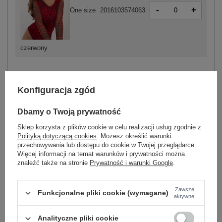
-
+
One size
2016103574063
czerwony
ZALOGUJ SIĘ I ZOBACZ CENĘ
Konfiguracja zgód
Dbamy o Twoją prywatność
Masz pytanie? Chętnie pomożemy.
Zadzwoń
+48 601 547 740
Zadaj pytanie
Sklep korzysta z plików cookie w celu realizacji usług zgodnie z
Polityką dotyczącą cookies
. Możesz określić warunki
przechowywania lub dostępu do cookie w Twojej przeglądarce.
skład materiału : 100% poliester
Więcej informacji na temat warunków i prywatności można
sposób prania : pranie w pralce w 30°C
znaleźć także na stronie
Prywatność i warunki Google
.
Kod produktu
DHJ-BO-16926-2.70
Zawsze
Marka
ITALY MODA
Funkcjonalne pliki cookie (wymagane)
aktywne
styl
elegancki
Analityczne pliki cookie
wzór
motyw zwierzęcy