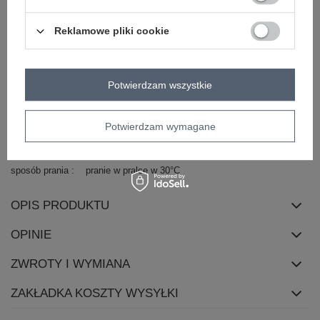
dominujący
materiał
poliester
Reklamowe pliki cookie
dominujący
długość
standardowa
rękaw
długi rękaw
Potwierdzam wszystkie
dekolt
okrągły
cechy
z podszewką
marszczenia
dodatkowe
Potwierdzam wymagane
skład materiału
100% poliester
sposób prania
pranie w pralce w 30°C
OPIS PRODUKTU
OPINIE
ZWROTY I WYMIANA
ZAKŁADKA KOSZTY WYSYŁKI