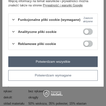
Więcej informacji na temat warunków i prywatności można
znaleźć także na stronie
Prywatność i warunki Google
.
Masz pytanie? Chętnie pomożemy.
Zadzwoń
+48 601 547 740
Zadaj pytanie
Zawsze
Funkcjonalne pliki cookie (wymagane)
aktywne
skład materiału : 50% wiskoza, 35% poliester, 15%
Analityczne pliki cookie
elastan
sposób prania : pranie w pralce w 30°C
Reklamowe pliki cookie
Kod produktu
FF-TP-509753.92
Marka
FOR FITNESS
styl
sportowy
Potwierdzam wszystkie
wzór
gładki
dominujący
materiał
wiskoza
Potwierdzam wymagane
dominujący
długość
krótka
rękaw
bez rękawów
dekolt
okrągły
skład materiału
50% wiskoza
35% poliester
15% elastan