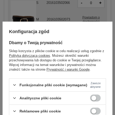
-
+
S
2016103502066
Powiadom o
M
2016103502073
dostępności
Konfiguracja zgód
-
+
L
2016103502080
czarny
Dbamy o Twoją prywatność
Sklep korzysta z plików cookie w celu realizacji usług zgodnie z
Polityką dotyczącą cookies
. Możesz określić warunki
przechowywania lub dostępu do cookie w Twojej przeglądarce.
ZALOGUJ SIĘ I ZOBACZ CENĘ
Więcej informacji na temat warunków i prywatności można
znaleźć także na stronie
Prywatność i warunki Google
.
Masz pytanie? Chętnie pomożemy.
Zawsze
Zadzwoń
+48 601 547 740
Zadaj pytanie
Funkcjonalne pliki cookie (wymagane)
aktywne
skład materiału : skóra ekologiczna
Analityczne pliki cookie
Kod produktu
TW-PS-ZK-109.32
Reklamowe pliki cookie
Marka
OCH BELLA