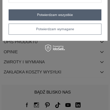
materiał
skóra ekologiczna
dominujący
Potwierdzam wszystkie
wzór
gładki
dominujący
skład materiału
skóra ekologiczna
Potwierdzam wymagane
OPIS PRODUKTU
OPINIE
ZWROTY I WYMIANA
ZAKŁADKA KOSZTY WYSYŁKI
BĄDŹ BLISKO NAS