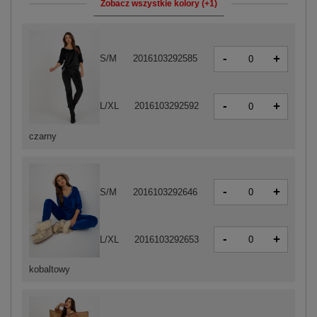
Zobacz wszystkie kolory (+1)
-
+
S/M
2016103292585
-
+
L/XL
2016103292592
czarny
-
+
S/M
2016103292646
-
+
L/XL
2016103292653
kobaltowy