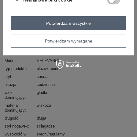
Reklamowe pliki cookie
Masz pytanie? Chętnie pomożemy.
Zadzwoń
+48 601 547 740
Zadaj pytanie
Potwierdzam wszystkie
skład materiału: 90% wiskoza, 10% elastan
sposób prania: pranie w pralce w 30°C
Potwierdzam wymagane
Kod produktu
RV-KMPL-8285.82
Marka
RELEVANCE
typ produktu
bluza+spodnie
styl
casual
okazja
codzienne
wzór
gładki
dominujący
materiał
wiskoza
dominujący
długość
długa
styl nogawek
ściągacze
wysokość w
średni/regularny