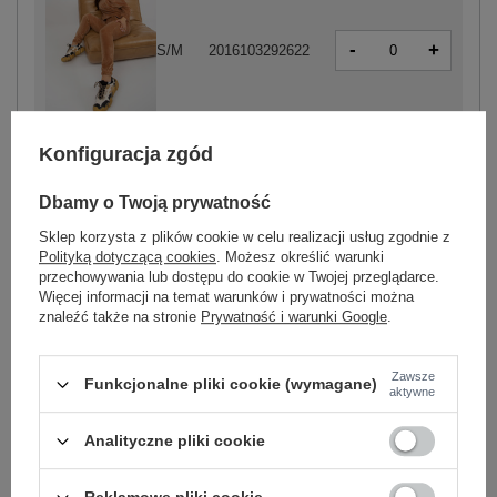
-
+
S/M
2016103292622
camelowy
Konfiguracja zgód
Dbamy o Twoją prywatność
-
+
S/M
2016103292561
Sklep korzysta z plików cookie w celu realizacji usług zgodnie z
Polityką dotyczącą cookies
. Możesz określić warunki
przechowywania lub dostępu do cookie w Twojej przeglądarce.
-
+
L/XL
2016103292578
Więcej informacji na temat warunków i prywatności można
znaleźć także na stronie
Prywatność i warunki Google
.
granatowy
Zawsze
Funkcjonalne pliki cookie (wymagane)
aktywne
Zobacz wszystkie kolory (+1)
Analityczne pliki cookie
ZALOGUJ SIĘ I ZOBACZ CENĘ