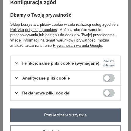
Konfiguracja zgód
jasny szary
Dbamy o Twoją prywatność
Sklep korzysta z plików cookie w celu realizacji usług zgodnie z
ZALOGUJ SIĘ I ZOBACZ CENĘ
Polityką dotyczącą cookies
. Możesz określić warunki
przechowywania lub dostępu do cookie w Twojej przeglądarce.
Więcej informacji na temat warunków i prywatności można
znaleźć także na stronie
Prywatność i warunki Google
.
Masz pytanie? Chętnie pomożemy.
Zadzwoń
+48 601 547 740
Zadaj pytanie
Zawsze
Funkcjonalne pliki cookie (wymagane)
aktywne
skład materiału : 70% bawełna, 30% poliester
sposób prania : pranie w pralce w 30°C
Analityczne pliki cookie
Kod produktu
EM-KMPL-629-1.99P
Reklamowe pliki cookie
Marka
WOW DONNA
Kolory
czarny
typ produktu
bluza+spodnie
Potwierdzam wszystkie
styl
casual
sportowy
okazja
codzienne
sportowe
wzór
gładki