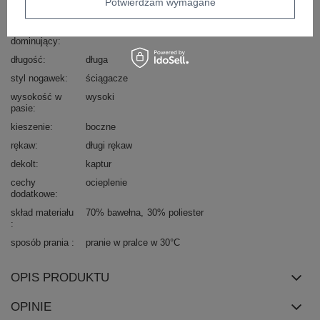
Potwierdzam wymagane
dominujący
materiał
bawełna
dominujący
długość
długa
styl nogawek
ściągacze
wysokość w
wysoki
pasie
kieszenie
boczne
rękaw
długi rękaw
dekolt
kaptur
cechy
ocieplenie
dodatkowe
skład materiału
70% bawełna
30% poliester
sposób prania
pranie w pralce w 30°C
OPIS PRODUKTU
OPINIE