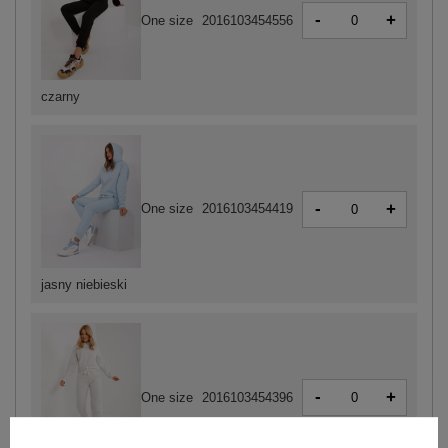
-
+
One size
2016103454556
czarny
-
+
One size
2016103454419
jasny niebieski
-
+
One size
2016103454396