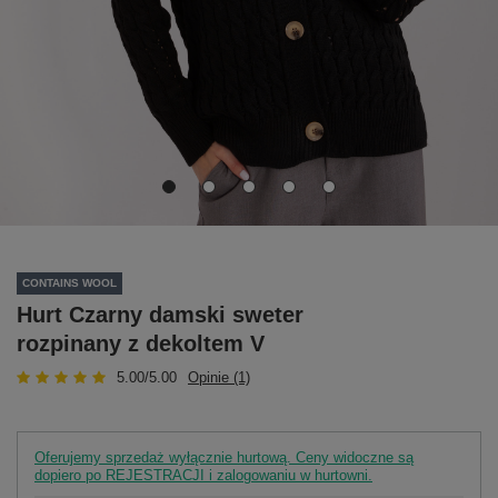
CONTAINS WOOL
Hurt Czarny damski sweter
rozpinany z dekoltem V
5.00/5.00
Opinie (1)
Oferujemy sprzedaż wyłącznie hurtową. Ceny widoczne są
dopiero po REJESTRACJI i zalogowaniu w hurtowni.