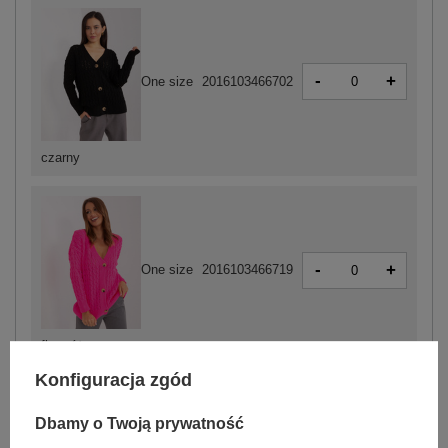
-
+
One size
2016103466702
czarny
-
+
One size
2016103466719
fluo różowy
Konfiguracja zgód
Dbamy o Twoją prywatność