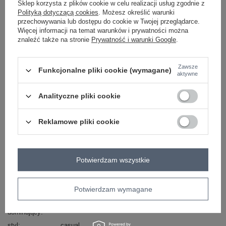
Sklep korzysta z plików cookie w celu realizacji usług zgodnie z
-
+
One size
2016103466696
Polityką dotyczącą cookies
. Możesz określić warunki
przechowywania lub dostępu do cookie w Twojej przeglądarce.
Więcej informacji na temat warunków i prywatności można
znaleźć także na stronie
Prywatność i warunki Google
.
zielony
Zawsze
Funkcjonalne pliki cookie (wymagane)
aktywne
ZALOGUJ SIĘ I ZOBACZ CENĘ
Analityczne pliki cookie
Masz pytanie? Chętnie pomożemy.
Reklamowe pliki cookie
Zadzwoń
+48 601 547 740
Zadaj pytanie
skład materiału : 70% akryl , 30% wełna
sposób prania : pranie w pralce w 30°C
Potwierdzam wszystkie
Kod produktu
BA-SW-8036-1.80P
Potwierdzam wymagane
Marka
BADU
wzór
urozmaicona faktura materiału
dominujący
styl
casual