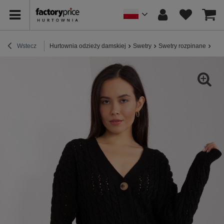
Wstecz
Hurtownia odzieży damskiej
Swetry
Swetry rozpinane
Hur