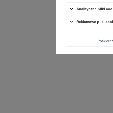
Analityczne pliki coo
Reklamowe pliki coo
Potwier