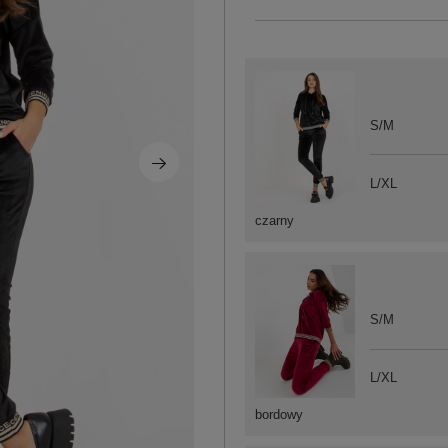
S/M
L/XL
czarny
S/M
L/XL
bordowy