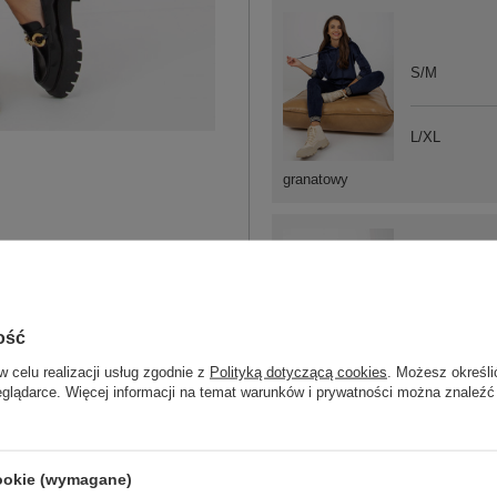
S/M
L/XL
granatowy
S/M
ość
L/XL
w celu realizacji usług zgodnie z
Polityką dotyczącą cookies
. Możesz określi
eglądarce. Więcej informacji na temat warunków i prywatności można znaleźć
kobaltowy
cookie (wymagane)