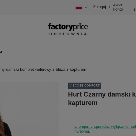
załóż
Zaloguj
/
konto
z
a
rny damski komplet welurowy z bluzą z kapturem
VISCOSE COMFORT
Hurt Czarny damski k
kapturem
Oferujemy sprzedaż wyłącznie hu
hurtowni.