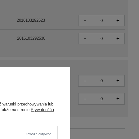
-
+
2016103292523
-
+
2016103292530
-
+
2016103292547
-
+
2016103292554
ć warunki przechowywania lub
 także na stronie
Prywatność i
Zobacz wszystkie kolory (+3)
Zawsze aktywne