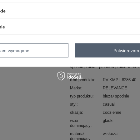
kie
ZA
kie
Masz pytanie? Chętnie pomożem
Zadzwoń
+48 601 547 740
dzam wymagane
Potwierdzam 
Hurt Czarny damski komplet welurowy 
skład materiału : 90% wiskoza, 10% e
sposób prania : pranie w pralce w 30°
Kod produktu
RV-KMPL-8286.40
Marka
RELEVANCE
typ produktu
bluza+spodnie
styl
casual
okazja
codzienne
wzór
gładki
dominujący
materiał
wiskoza
dominujący