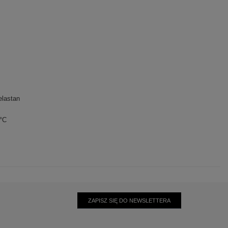
lastan
0°C
ZAPISZ SIĘ DO NEWSLETTERA