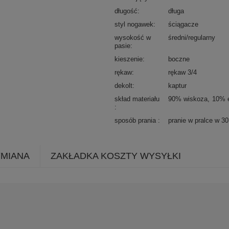
długość
długa
styl nogawek
ściągacze
wysokość w
średni/regularny
pasie
kieszenie
boczne
rękaw
rękaw 3/4
dekolt
kaptur
skład materiału
90% wiskoza
10% e
sposób prania
pranie w pralce w 3
YMIANA
ZAKŁADKA KOSZTY WYSYŁKI