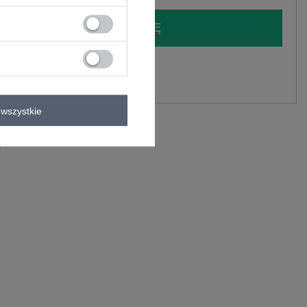
LOGUJ SIĘ I ZOBACZ CENĘ
y.
Zadaj pytanie
wszystkie
z bluzą z kapturem .
lastan
C