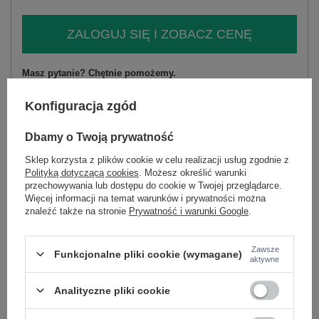
ZALOGUJ SIĘ I ZOBACZ CENĘ
Masz pytanie? Chętnie pomożemy.
Zadzwoń
+48 601 547 740
Zadaj pytanie
Konfiguracja zgód
skład materiału : 70% bawełna, 30% poliester
Dbamy o Twoją prywatność
sposób prania : pranie w pralce w 30°C
Sklep korzysta z plików cookie w celu realizacji usług zgodnie z
Kod produktu
CLM-KMPL-1282.37
Polityką dotyczącą cookies
. Możesz określić warunki
przechowywania lub dostępu do cookie w Twojej przeglądarce.
Marka
CALIMERA
Więcej informacji na temat warunków i prywatności można
typ produktu
bluza+spodnie
znaleźć także na stronie
Prywatność i warunki Google
.
styl
casual
okazja
codzienne
Zawsze
Funkcjonalne pliki cookie (wymagane)
aktywne
wzór
gładki
dominujący
Analityczne pliki cookie
materiał
bawełna
dominujący