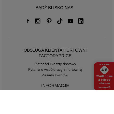
BĄDŹ BLISKO NAS
OBSŁUGA KLIENTA HURTOWNI
FACTORYPRICE
Płatności i koszty dostawy
Pytania o współpracę z hurtownią
4.8
Zasady zwrotów
2548
opinii
z całego
okresu
INFORMACJE
Regulamin
Polityka prywatności
DLA DROPSHIPPERÓW