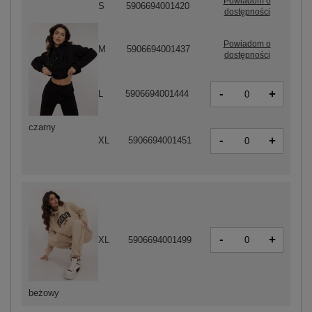
Powiadom o
S
5906694001420
dostępności
Powiadom o
M
5906694001437
dostępności
-
+
L
5906694001444
czarny
-
+
XL
5906694001451
-
+
XL
5906694001499
beżowy