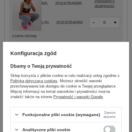
Powiadom o
M/L
2016103546985
dostępności
-
+
L/XL
2016103546992
czarno-różowy
Konfiguracja zgód
ZALOGUJ SIĘ I ZOBACZ CENĘ
Dbamy o Twoją prywatność
Masz pytanie? Chętnie pomożemy.
Sklep korzysta z plików cookie w celu realizacji usług zgodnie z
Polityką dotyczącą cookies
. Możesz określić warunki
Zadzwoń
+48 601 547 740
Zadaj pytanie
przechowywania lub dostępu do cookie w Twojej przeglądarce.
Więcej informacji na temat warunków i prywatności można
skład materiału : 100% wiskoza
znaleźć także na stronie
Prywatność i warunki Google
.
sposób prania : pranie w pralce w 40°C
Zawsze
Kod produktu
AT-TP-22501B.01X
Funkcjonalne pliki cookie (wymagane)
aktywne
styl
casual
Analityczne pliki cookie
wzór
nadruk