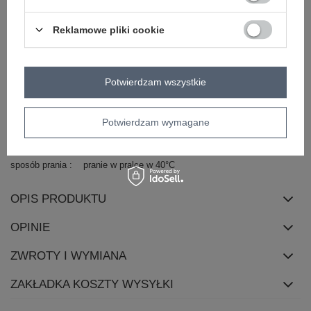
dominujący
materiał
wiskoza
Reklamowe pliki cookie
dominujący
długość
krótka
rękaw
bez rękawów
Potwierdzam wszystkie
dekolt
serek / dekolt V
cechy
koronka
frędzle
dodatkowe
Potwierdzam wymagane
skład materiału
100% wiskoza
sposób prania
pranie w pralce w 40°C
OPIS PRODUKTU
OPINIE
ZWROTY I WYMIANA
ZAKŁADKA KOSZTY WYSYŁKI