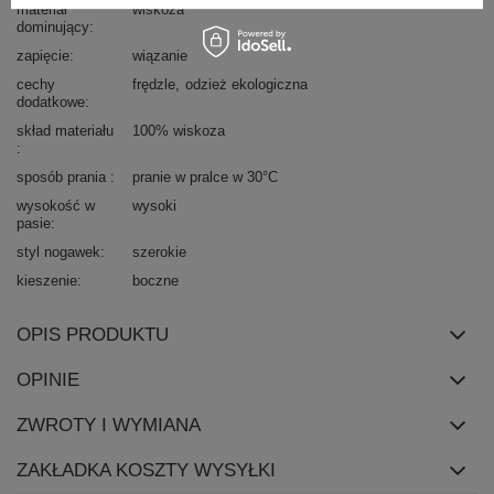
materiał
wiskoza
dominujący
zapięcie
wiązanie
cechy
frędzle
odzież ekologiczna
dodatkowe
skład materiału
100% wiskoza
sposób prania
pranie w pralce w 30°C
wysokość w
wysoki
pasie
styl nogawek
szerokie
kieszenie
boczne
OPIS PRODUKTU
OPINIE
ZWROTY I WYMIANA
ZAKŁADKA KOSZTY WYSYŁKI