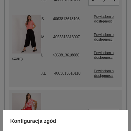
+
Powiadom o
S
4063813618103
dostępności
Powiadom o
M
4063813618097
dostępności
Powiadom o
L
4063813618080
dostępności
czarny
Powiadom o
XL
4063813618110
dostępności
-
+
S
4063813618059
Konfiguracja zgód