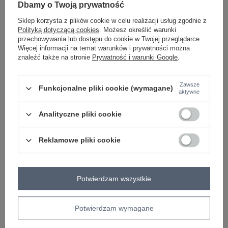
Dbamy o Twoją prywatność
koralowy
Sklep korzysta z plików cookie w celu realizacji usług zgodnie z
Polityką dotyczącą cookies
. Możesz określić warunki
przechowywania lub dostępu do cookie w Twojej przeglądarce.
ZALOGUJ SIĘ I ZOBACZ CENĘ
Więcej informacji na temat warunków i prywatności można
znaleźć także na stronie
Prywatność i warunki Google
.
Masz pytanie? Chętnie pomożemy.
Zawsze
Funkcjonalne pliki cookie (wymagane)
Zadzwoń
+48 601 547 740
Zadaj pytanie
aktywne
skład materiału : 100% wiskoza
Analityczne pliki cookie
sposób prania : pranie w pralce w 30°C
Reklamowe pliki cookie
Kod produktu
D73761Z62237B
Marka
SUBLEVEL
typ produktu
spodnie materiałowe
palazzo
Potwierdzam wszystkie
styl
casual
okazja
codzienne
Potwierdzam wymagane
wzór
gładki
dominujący