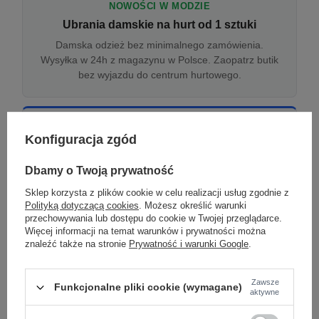
NOWOŚCI W MODZIE
Ubrania damskie na hurt od 1 sztuki
Damska odzież bez minimalnego zamówienia.
Wysyłka w 24h z magazynu w Polsce. Zaopatrz butik
bez wyjazdu do centrum hurtowego.
ONLINE
Konfiguracja zgód
Odzież damska hurtowo online
Internetowa hurtownia damska z plikiem XML/CSV.
Dbamy o Twoją prywatność
Integracja z WooCommerce, Shopify, BaseLinker.
Sklep korzysta z plików cookie w celu realizacji usług zgodnie z
Aktualizacja stanów co godzinę.
Polityką dotyczącą cookies
. Możesz określić warunki
przechowywania lub dostępu do cookie w Twojej przeglądarce.
Więcej informacji na temat warunków i prywatności można
znaleźć także na stronie
Prywatność i warunki Google
.
DROPSHIPPING
Damskie ubrania w dropshippingu
Zawsze
Funkcjonalne pliki cookie (wymagane)
Hurt odzieży damskiej z wysyłką na etykiecie Twojego
aktywne
sklepu w całej UE. Zero magazynu, zero
zamrożonego kapitału.