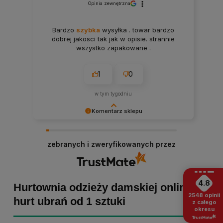
Opinia zewnętrzna
Bardzo
szybka
wysyłka . towar bardzo
dobrej jakosci tak jak w opisie. strannie
wszystko zapakowane .
1
0
w tym tygodniu
Komentarz sklepu
Paulina Grabarczyk dziękujemy za poświęcony
czas i dodaną opinię! Takie słowa dodają nam
zebranych i zweryfikowanych przez
skrzydeł, dlatego tym bardziej cieszymy się, że
zakup przebiegł pomyślnie. Obiecujemy
utrzymać dobrą passę - zapraszamy ponownie! :)
4.8
Hurtownia odzieży damskiej online -
2548
opinii
hurt ubrań od 1 sztuki
z całego
okresu