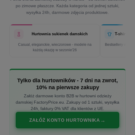
po zimowe płaszcze. Każda kategoria od jednej sztuki,
wysyłka 24h, darmowe zdjęcia produktowe.
Hurtownia sukienek damskich
T-shirty d
Casual, eleganckie, wieczorowe - modele na
Bestsellery w cen
każdą okazję w sezonie'26
k
Tylko dla hurtowników - 7 dni na zwrot,
10% na pierwsze zakupy
Załóż darmowe konto B2B w hurtowni odzieży
damskiej FactoryPrice.eu. Zakupy od 1 sztuki, wysyłka
24h, faktury 0% VAT dla klientów z UE.
ZAŁÓŻ KONTO HURTOWNIKA