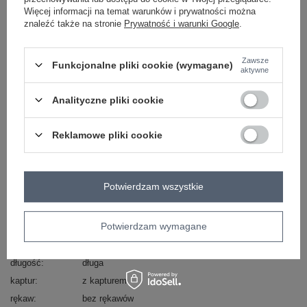
Więcej informacji na temat warunków i prywatności można
skład materiału : 100% poliuretan
znaleźć także na stronie
Prywatność i warunki Google
.
sposób prania : pranie w pralce w 30°C
Zawsze
Kod produktu
NM-KZ-D2-3816-1.62
Funkcjonalne pliki cookie (wymagane)
aktywne
Marka
HONEY WINTER
typ produktu
kamizelka puchowa
kamizelka pikowana
Analityczne pliki cookie
styl
casual
okazja
codzienne
do pracy
Reklamowe pliki cookie
wzór
gładki
dominujący
materiał
poliuretan
Potwierdzam wszystkie
dominujący
sezon
jesień
zima
Potwierdzam wymagane
wypełnienie
syntetyczne
ocieplenie
bez ocieplenia
długość
długa
kaptur
z kapturem
rękaw
bez rękawów