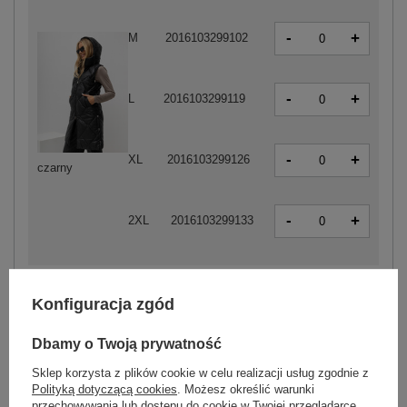
-
+
M
2016103299102
-
+
L
2016103299119
-
+
XL
2016103299126
czarny
-
+
2XL
2016103299133
Konfiguracja zgód
ZALOGUJ SIĘ I ZOBACZ CENĘ
Dbamy o Twoją prywatność
Masz pytanie? Chętnie pomożemy.
Sklep korzysta z plików cookie w celu realizacji usług zgodnie z
Polityką dotyczącą cookies
. Możesz określić warunki
Zadzwoń
+48 601 547 740
Zadaj pytanie
przechowywania lub dostępu do cookie w Twojej przeglądarce.