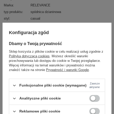
Marka
RELEVANCE
typ produktu
spódnica dzianinowa
styl
casual
okazja
codzienne
do pracy
wzór
gładki
Konfiguracja zgód
dominujący
materiał
bawełna
Dbamy o Twoją prywatność
dominujący
Sklep korzysta z plików cookie w celu realizacji usług zgodnie z
długość
przed kolano
Polityką dotyczącą cookies
. Możesz określić warunki
zapięcie
brak
przechowywania lub dostępu do cookie w Twojej przeglądarce.
Więcej informacji na temat warunków i prywatności można
cechy
materiał prążkowany
znaleźć także na stronie
Prywatność i warunki Google
.
dodatkowe
skład materiału
90% bawełna
10% elastan
Zawsze
Funkcjonalne pliki cookie (wymagane)
aktywne
sposób prania
pranie w pralce w 30°C
Analityczne pliki cookie
OPIS PRODUKTU
OPINIE
Reklamowe pliki cookie