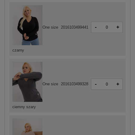
-
+
One size
2016103499441
czarny
-
+
One size
2016103499328
ciemny szary