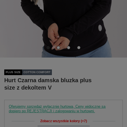
PLUS SIZE
COTTON COMFORT
Hurt Czarna damska bluzka plus
size z dekoltem V
Oferujemy sprzedaż wyłącznie hurtową. Ceny widoczne są
dopiero po REJESTRACJI i zalogowaniu w hurtowni.
Zobacz wszystkie kolory (+7)