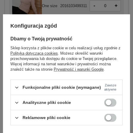
-
+
One size
2016103499311
Konfiguracja zgód
beżowy
Dbamy o Twoją prywatność
Sklep korzysta z plików cookie w celu realizacji usług zgodnie z
Polityką dotyczącą cookies
. Możesz określić warunki
przechowywania lub dostępu do cookie w Twojej przeglądarce.
-
+
One size
2016103499434
Więcej informacji na temat warunków i prywatności można
znaleźć także na stronie
Prywatność i warunki Google
.
czerwony
Zawsze
Funkcjonalne pliki cookie (wymagane)
aktywne
Zobacz wszystkie kolory (+7)
Analityczne pliki cookie
Reklamowe pliki cookie
ZALOGUJ SIĘ I ZOBACZ CENĘ