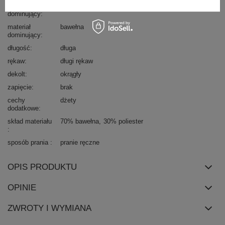
wzór
nadruk
aplikacja
dominujący
materiał
bawełna
dominujący
długość
długa
rękaw
długi rękaw
dekolt
okrągły
zapięcie
brak
cechy
dżety
dodatkowe
skład materiału
70% bawełna
30% poliester
sposób prania
pranie ręczne
OPIS PRODUKTU
OPINIE
ZWROTY I WYMIANA