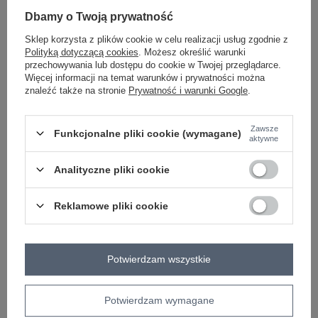
Dbamy o Twoją prywatność
Sklep korzysta z plików cookie w celu realizacji usług zgodnie z
ecru
Polityką dotyczącą cookies
. Możesz określić warunki
przechowywania lub dostępu do cookie w Twojej przeglądarce.
Więcej informacji na temat warunków i prywatności można
Zobacz wszystkie kolory (+3)
znaleźć także na stronie
Prywatność i warunki Google
.
Zawsze
Funkcjonalne pliki cookie (wymagane)
ZALOGUJ SIĘ I ZOBACZ CENĘ
aktywne
Analityczne pliki cookie
Masz pytanie? Chętnie pomożemy.
Zadzwoń
+48 601 547 740
Zadaj pytanie
Reklamowe pliki cookie
skład materiału: 70% bawełna, 30% poliester
sposób prania: pranie ręczne
Potwierdzam wszystkie
Kod produktu
VI-BL-3075.64P
Marka
VIKKI
Potwierdzam wymagane
styl
casual