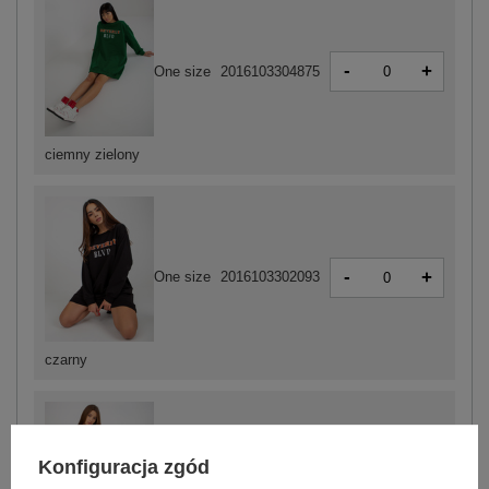
-
+
One size
2016103304875
ciemny zielony
-
+
One size
2016103302093
czarny
Konfiguracja zgód
-
+
One size
2016103302109