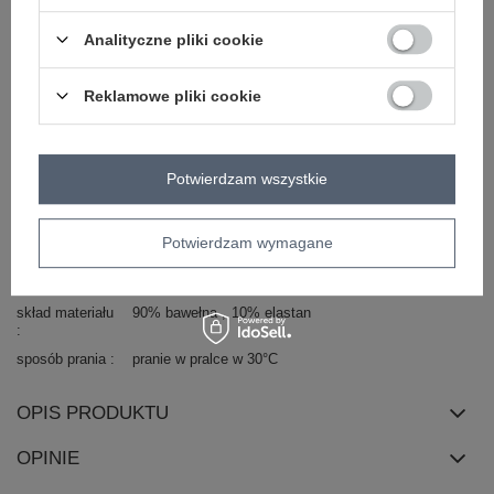
Marka
RELEVANCE
styl
casual
Analityczne pliki cookie
wzór
gładki
dominujący
Reklamowe pliki cookie
materiał
bawełna
dominujący
długość
standardowa
Potwierdzam wszystkie
rękaw
długi rękaw
dekolt
stójka
zapięcie
suwak
Potwierdzam wymagane
cechy
pikowanie
dżety
kieszenie
naszywki
dodatkowe
skład materiału
90% bawełna
10% elastan
sposób prania
pranie w pralce w 30°C
OPIS PRODUKTU
OPINIE