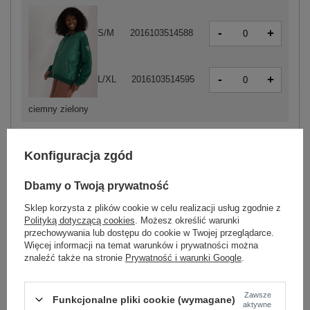
-
+
S/M
2016103514588
-
+
L/XL
2016103514595
ciemny zielony
Konfiguracja zgód
ZALOGUJ SIĘ I ZOBACZ CENĘ
Dbamy o Twoją prywatność
Masz pytanie? Chętnie pomożemy.
Sklep korzysta z plików cookie w celu realizacji usług zgodnie z
Zadzwoń
+48 601 547 740
Zadaj pytanie
Polityką dotyczącą cookies
. Możesz określić warunki
przechowywania lub dostępu do cookie w Twojej przeglądarce.
Więcej informacji na temat warunków i prywatności można
skład materiału : 90% bawełna , 10% elastan
znaleźć także na stronie
Prywatność i warunki Google
.
sposób prania : pranie w pralce w 30°C
Kod produktu
RV-BL-8223.05
Zawsze
Funkcjonalne pliki cookie (wymagane)
aktywne