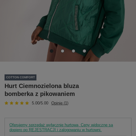
COTTON COMFORT
Hurt Ciemnozielona bluza
bomberka z pikowaniem
5.00/5.00
Opinie (1)
Oferujemy sprzedaż wyłącznie hurtową. Ceny widoczne są
dopiero po REJESTRACJI i zalogowaniu w hurtowni.