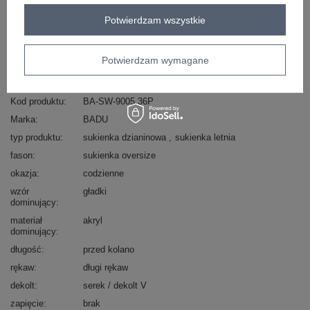
Masz pytanie? Chętnie pomożemy.
Potwierdzam wszystkie
Zadzwoń
+48 601 547 740
Zadaj pytanie
skład materiału : 70% akryl , 30% wełna
Potwierdzam wymagane
sposób prania : pranie w pralce w 30°C
Kod produktu
BA-SW-9005.36P
Marka
BADU
typ produktu
sukienka dzianinowa
sukienka letnia
fason
sukienka oversize
okazja
codzienne
wzór
gładki
dominujący
materiał
akryl
dominujący
długość
przed kolano
rękaw
długi rękaw
dekolt
serek / dekolt V
zapięcie
brak