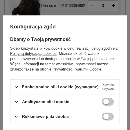
-
+
One size
2016103364862
Konfiguracja zgód
czarny
Dbamy o Twoją prywatność
Sklep korzysta z plików cookie w celu realizacji usług zgodnie z
Polityką dotyczącą cookies
. Możesz określić warunki
przechowywania lub dostępu do cookie w Twojej przeglądarce.
-
+
One size
2016103364879
Więcej informacji na temat warunków i prywatności można
znaleźć także na stronie
Prywatność i warunki Google
.
biały
Zawsze
Funkcjonalne pliki cookie (wymagane)
aktywne
Zobacz wszystkie kolory (+2)
Analityczne pliki cookie
Reklamowe pliki cookie
ZALOGUJ SIĘ I ZOBACZ CENĘ