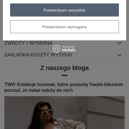
cechy
z podszewką
kieszenie
pikowanie
dodatkowe
z odpinanym kapturem
Potwierdzam wszystkie
OPIS PRODUKTU
Potwierdzam wymagane
OPINIE
ZWROTY I WYMIANA
ZAKŁADKA KOSZTY WYSYŁKI
Z naszego bloga
TWIY Kolekcje hurtowe, które pozwolą Twoim klientom
poczuć, że świat należy do nich