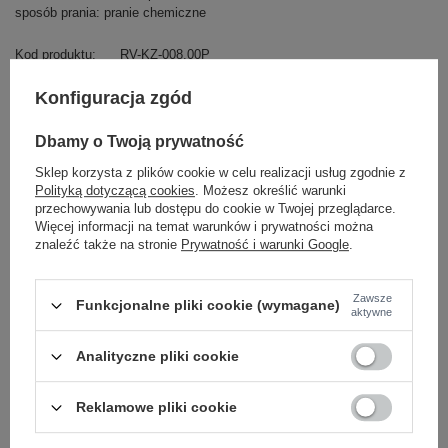
sposób prania: pranie chemiczne
Kod produktu
RV-KZ-008.00P
Marka
RUE PARIS
Konfiguracja zgód
typ produktu
kamizelka puchowa
kamizelka pikowana
styl
casual
Dbamy o Twoją prywatność
okazja
codzienne
do pracy
Sklep korzysta z plików cookie w celu realizacji usług zgodnie z
wzór
gładki
Polityką dotyczącą cookies
. Możesz określić warunki
dominujący
przechowywania lub dostępu do cookie w Twojej przeglądarce.
materiał
poliester
Więcej informacji na temat warunków i prywatności można
dominujący
znaleźć także na stronie
Prywatność i warunki Google
.
sezon
jesień
zima
wiosna
wypełnienie
syntetyczne
Zawsze
Funkcjonalne pliki cookie (wymagane)
aktywne
ocieplenie
z ociepleniem
długość
przed kolano
Analityczne pliki cookie
kaptur
z kapturem
rękaw
bez rękawów
Reklamowe pliki cookie
zapięcie
suwak