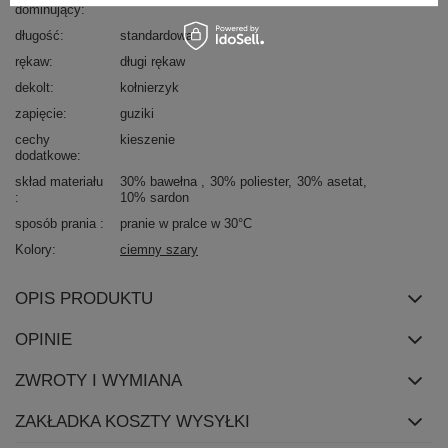
dominujący
długość
standardowa
rękaw
długi rękaw
dekolt
kołnierzyk
zapięcie
guziki
cechy
kieszenie
dodatkowe
skład materiału
30% bawełna
30% poliester
30% asetat
10% sardon
sposób prania
pranie w pralce w 30°C
Kolory
ciemny szary
OPIS PRODUKTU
OPINIE
ZWROTY I WYMIANA
ZAKŁADKA KOSZTY WYSYŁKI