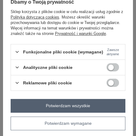
Dbamy o Twoją prywatność
ZALOGUJ SIĘ I ZOBACZ CENĘ
Sklep korzysta z plików cookie w celu realizacji usług zgodnie z
Polityką dotyczącą cookies
. Możesz określić warunki
przechowywania lub dostępu do cookie w Twojej przeglądarce.
Masz pytanie? Chętnie pomożemy.
Więcej informacji na temat warunków i prywatności można
znaleźć także na stronie
Prywatność i warunki Google
.
Zadzwoń
+48 601 547 740
Zadaj pytanie
skład materiału: 30% bawełna , 30% poliester, 30%
Zawsze
Funkcjonalne pliki cookie (wymagane)
aktywne
asetat, 10% sardon
sposób prania: pranie w pralce w 30°C
Analityczne pliki cookie
Kod produktu
DN-KS-4005.99P
Marka
PATISKHA
Reklamowe pliki cookie
rozmiar
standardowy
typ produktu
koszula wierzchnia
styl
casual
Potwierdzam wszystkie
okazja
codzienne
wzór
gładki
Potwierdzam wymagane
dominujący
materiał
bawełna
poliester
asetat