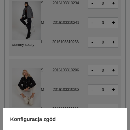
-
+
S
2016103310234
-
+
M
2016103310241
-
+
L
2016103310258
ciemny szary
-
+
S
2016103310296
-
+
M
2016103310302
-
+
L
2016103310319
czarny
Konfiguracja zgód