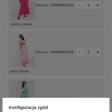
-
+
One size
5906694011443
ciemny różowy
-
+
One size
5906694011429
jasny różowy
-
+
One size
5906694011450
Konfiguracja zgód