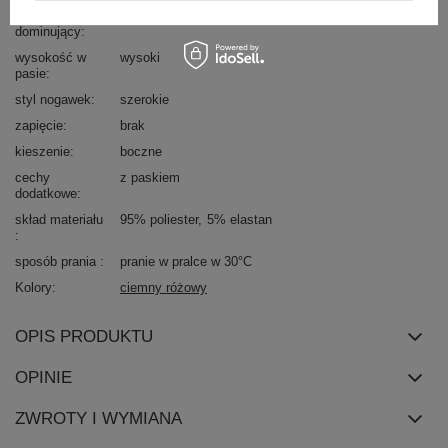
materiał
poliester
dominujący
wysokość w
wysoki
pasie
styl nogawek
szerokie
zapięcie
brak
kieszenie
boczne
cechy
z paskiem
dodatkowe
skład materiału
95% poliester
5% elastan
sposób prania
pranie w pralce w 30°C
Kolory
ciemny różowy
OPIS PRODUKTU
OPINIE
ZWROTY I WYMIANA