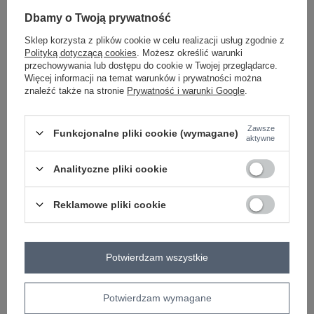
Dbamy o Twoją prywatność
miętowy
Sklep korzysta z plików cookie w celu realizacji usług zgodnie z
Polityką dotyczącą cookies
. Możesz określić warunki
przechowywania lub dostępu do cookie w Twojej przeglądarce.
ZALOGUJ SIĘ I ZOBACZ CENĘ
Więcej informacji na temat warunków i prywatności można
znaleźć także na stronie
Prywatność i warunki Google
.
Masz pytanie? Chętnie pomożemy.
Zadzwoń
+48 601 547 740
Zadaj pytanie
Zawsze
Funkcjonalne pliki cookie (wymagane)
aktywne
skład materiału : 95% poliester, 5% elastan
Analityczne pliki cookie
sposób prania : pranie w pralce w 30°C
Reklamowe pliki cookie
Kod produktu
DHJ-SP-5583-1.83
Marka
ITALY MODA
typ produktu
spodnie materiałowe
szwedy
Potwierdzam wszystkie
styl
elegancki
okazja
codzienne
do pracy
wizytowe
wzór
gładki
Potwierdzam wymagane
dominujący