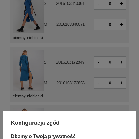
-
+
S
2016103340064
-
+
M
2016103340071
ciemny niebieski
-
+
S
2016103172849
-
+
M
2016103172856
ciemny niebieski
Konfiguracja zgód
-
+
S
2016103172825
Dbamy o Twoją prywatność