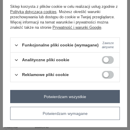
Sklep korzysta z plików cookie w celu realizacji usług zgodnie z
Polityką dotyczącą cookies
. Możesz określić warunki
ciemny zielony
przechowywania lub dostępu do cookie w Twojej przeglądarce.
Więcej informacji na temat warunków i prywatności można
znaleźć także na stronie
Prywatność i warunki Google
.
ZALOGUJ SIĘ I ZOBACZ CENĘ
Zawsze
Funkcjonalne pliki cookie (wymagane)
aktywne
Masz pytanie? Chętnie pomożemy.
Analityczne pliki cookie
Zadzwoń
+48 601 547 740
Zadaj pytanie
skład materiału : 90% bawełna , 10% elastan
Reklamowe pliki cookie
sposób prania : pranie w pralce w 30°C
Kod produktu
EM-BL-556-1.54
Potwierdzam wszystkie
Marka
LILY ROSE
styl
casual
Potwierdzam wymagane
wzór
gładki
dominujący
materiał
bawełna